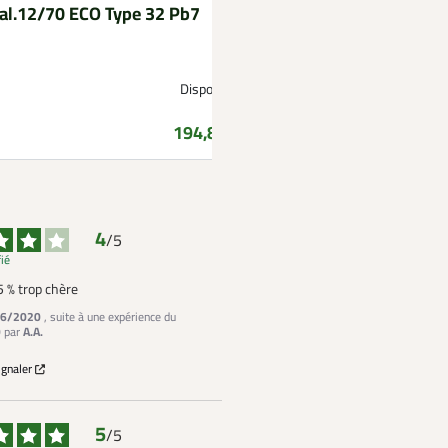
al.12/70 ECO Type 32 Pb7
cal.12/70 ECO Type
Disponible
Prix
194,85 €
4
/
5
fié
 % trop chère
6/2020
, suite à une expérience du
0
par
A.A.
ignaler
5
/
5