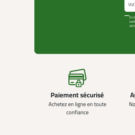
En c
avoi
via 
VOIR PLUS +
Paiement sécurisé
A
Achetez en ligne en toute
No
confiance