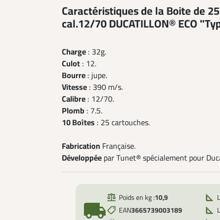
Caractéristiques de la Boite de 2
cal.12/70 DUCATILLON® ECO "Typ
Charge
: 32g.
Culot
: 12.
Bourre
: jupe.
Vitesse
: 390 m/s.
Calibre
: 12/70.
Plomb
: 7.5.
10 Boîtes
: 25 cartouches.
Fabrication
Française.
Développée
par Tunet® spécialement pour Duca
Poids en kg :
10,9
local_shipping
EAN
3665739003189
L