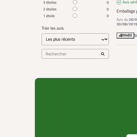
Avis véri
3
étoiles
0
2
étoiles
0
Emballage p
1
étoile
0
Avis du
28/0
30/08/201
Trier les avis
Utile
(0)
S