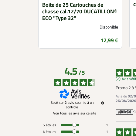
c
Boite de 25 Cartouches de
chasse cal.12/70 DUCATILLON®
ECO "Type 32"
Disponible
Prix
12,99 €
4.5
/
5
Avis véri
Promo 2 à 5
Avis du
02/0
26/04/202
Basé sur
2
avis soumis à un
contrôle
Utile
(0)
S
Voir tous les avis sur ce site
5
étoiles
1
4
étoiles
1