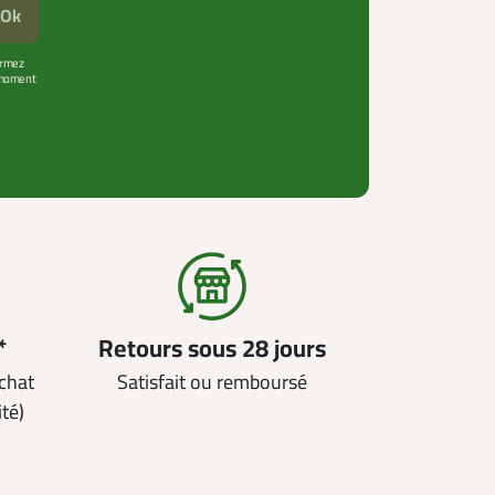
Ok
firmez
t moment
*
Retours sous 28 jours
achat
Satisfait ou remboursé
ité)