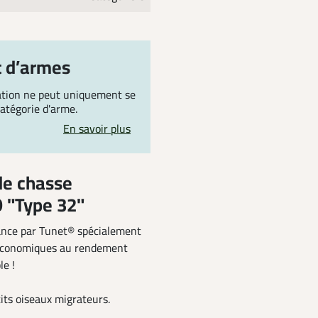
t d’armes
ration ne peut uniquement se
 catégorie d'arme.
En savoir plus
de chasse
 "Type 32"
ance par Tunet® spécialement
 économiques au rendement
le !
tits oiseaux migrateurs.