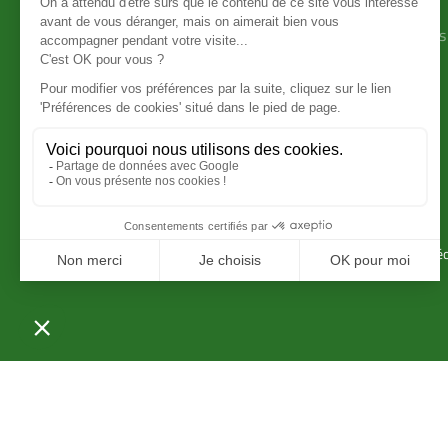
Ducatillon
Achat en ligne
La société Ducatillon
Conditions générales
Mentions légales
vente
Protection des données
Livraison et frais de
Showroom Ducatillon
transport
Devenir ambassadeur
Avis client
Ducatillon
ducatillon.com
Paiement séc