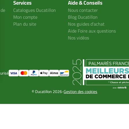
Services
Aide & Conseils
 de
Catalogues Ducatillon
Nous contacter
Mon compte
Blog Ducatillon
Plan du site
Nos guides d'achat
Aide Foire aux questions
Nos vidéos
urisé
© Ducatillon 2026
-
Gestion des cookies