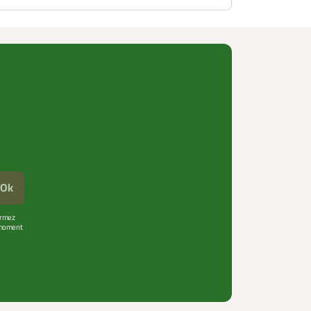
Ok
firmez
t moment