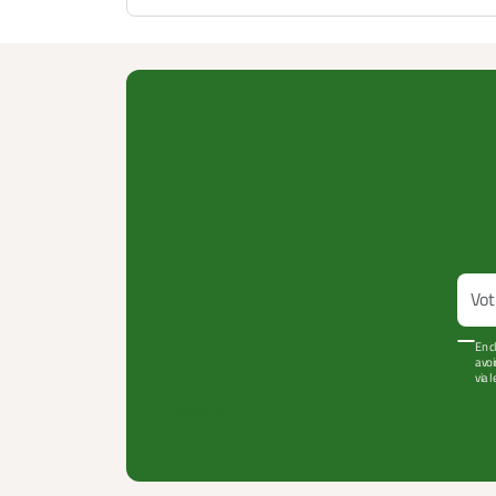
En c
avoi
via 
VOIR PLUS +