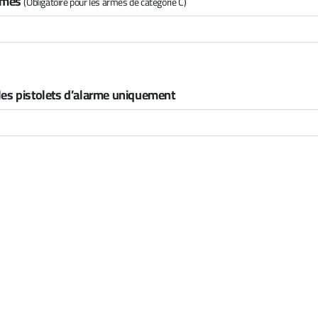
armes
(Obligatoire pour les armes de catégorie C)
 les pistolets d’alarme uniquement