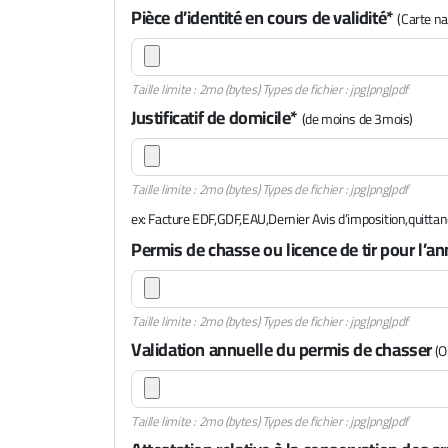
Pièce d’identité en cours de validité*
(Carte na
Taille limite : 2mo (bytes) Types de fichier : jpg|png|pdf
Justificatif de domicile*
(de moins de 3mois)
Taille limite : 2mo (bytes) Types de fichier : jpg|png|pdf
ex: Facture EDF,GDF,EAU,Dernier Avis d’imposition,quittanc
Permis de chasse ou licence de tir pour l’a
Taille limite : 2mo (bytes) Types de fichier : jpg|png|pdf
Validation annuelle du permis de chasser
(O
Taille limite : 2mo (bytes) Types de fichier : jpg|png|pdf