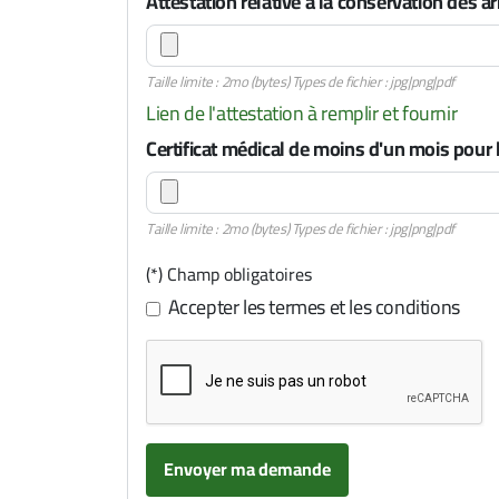
Attestation relative à la conservation des 
Taille limite : 2mo (bytes) Types de fichier : jpg|png|pdf
Lien de l'attestation à remplir et fournir
Certificat médical de moins d'un mois pour
Taille limite : 2mo (bytes) Types de fichier : jpg|png|pdf
(*) Champ obligatoires
Accepter les termes et les conditions