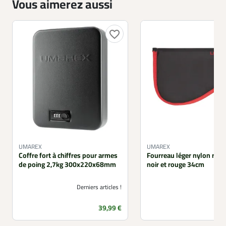
Vous aimerez aussi
favorite_border
UMAREX
UMAREX
Coffre fort à chiffres pour armes
Fourreau léger nylon rési
de poing 2,7kg 300x220x68mm
noir et rouge 34cm
Derniers articles !
Prix
39,99 €