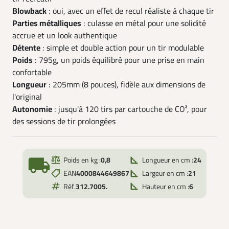
Blowback
: oui, avec un effet de recul réaliste à chaque tir
Parties métalliques
: culasse en métal pour une solidité
accrue et un look authentique
Détente
: simple et double action pour un tir modulable
Poids
: 795g, un poids équilibré pour une prise en main
confortable
Longueur
: 205mm (8 pouces), fidèle aux dimensions de
l'original
Autonomie
: jusqu'à 120 tirs par cartouche de CO², pour
des sessions de tir prolongées
local_shipping
Poids en kg :
0,8
Longueur en cm :
24
EAN
4000844649867
Largeur en cm :
21
Réf.
312.7005.
Hauteur en cm :
6