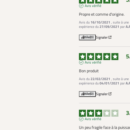
Avis vérifié
Propre et comme d'origine.
Avis du
16/10/2021
, suite à une
expérience du
27/09/2021
par
A.
Utile
(0)
Signaler
5
Avis vérifié
Bon produit
Avis du
22/02/2021
, suite à une
expérience du
04/01/2021
par
A.
Utile
(0)
Signaler
3
Avis vérifié
Un peu fragile face à la puissa