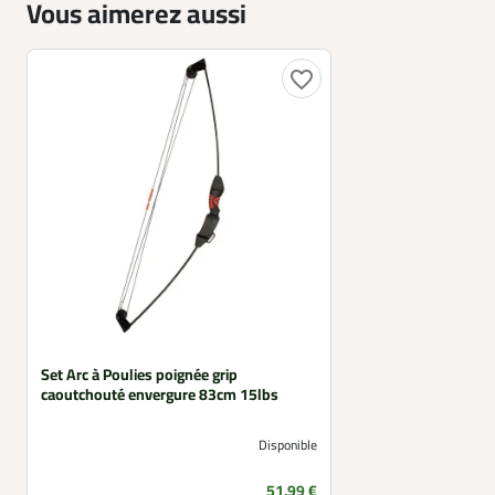
Vous aimerez aussi
favorite_border
Set Arc à Poulies poignée grip
caoutchouté envergure 83cm 15lbs
Disponible
Prix
51,99 €