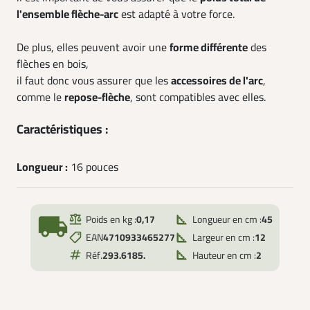
l'ensemble flèche-arc
est adapté à votre force.
De plus, elles peuvent avoir une
forme différente
des
flèches en bois,
il faut donc vous assurer que les
accessoires de l'arc
,
comme le
repose-flèche
, sont compatibles avec elles.
Caractéristiques :
Longueur :
16 pouces
local_shipping
Poids en kg :
0,17
Longueur en cm :
45
EAN
4710933465277
Largeur en cm :
12
Réf.
293.6185.
Hauteur en cm :
2