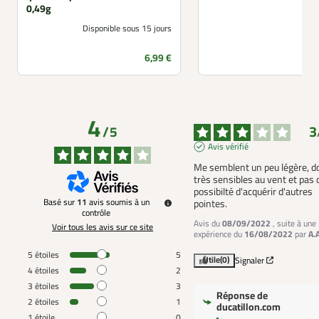
0,49g
Disponible sous 15 jours
Prix
6,99 €
4
3
/
5
Avis vérifié
Me semblent un peu légère, do
très sensibles au vent et pas d
possibilté d'acquérir d'autres 
Basé sur
11
avis soumis à un
pointes.
contrôle
Avis du
08/09/2022
, suite à une
Voir tous les avis sur ce site
expérience du
16/08/2022
par
A.
5
étoiles
5
Utile
(0)
Signaler
4
étoiles
2
3
étoiles
3
Réponse de
2
étoiles
1
ducatillon.com
1
étoile
0