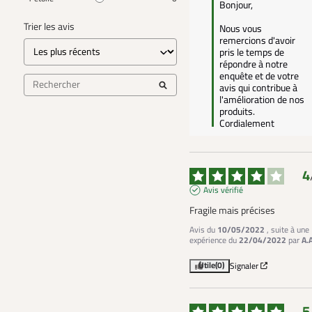
Bonjour,

Trier les avis
Nous vous 
remercions d'avoir 
pris le temps de 
répondre à notre 
enquête et de votre 
avis qui contribue à 
l'amélioration de nos 
produits.

Cordialement
4
Avis vérifié
Fragile mais précises
Avis du
10/05/2022
, suite à une
expérience du
22/04/2022
par
A.
Utile
(0)
Signaler
5