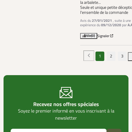
la arbalete...

Seule et unique petite déceptio
l'ensemble de la commande
Avis du
27/01/2021
, suite à une
expérience du
09/12/2020
par
A.
Utile
(0)
Signaler
1
2
3
Recevez nos offres spéciales
Soyez le premier informé en vous inscrivant à la
newsletter