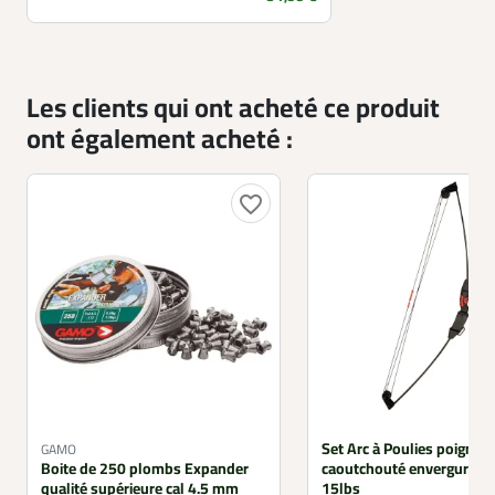
Les clients qui ont acheté ce produit
ont également acheté :
favorite_border
Set Arc à Poulies poignée 
GAMO
Boite de 250 plombs Expander
caoutchouté envergure 8
qualité supérieure cal 4.5 mm
15lbs