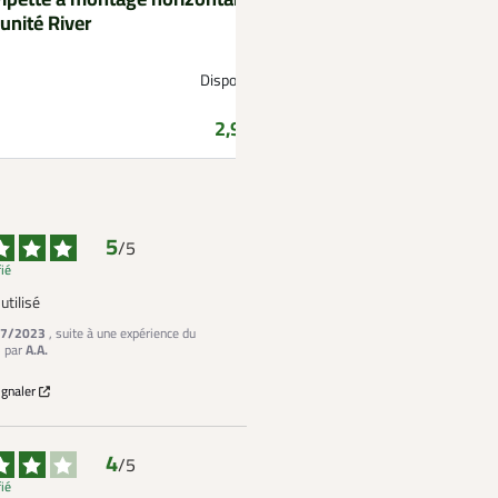
'unité River
Disponible
Prix
2,99 €
5
/
5
fié
utilisé
7/2023
, suite à une expérience du
3
par
A.A.
ignaler
4
/
5
fié