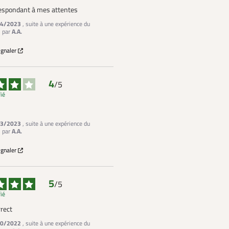
respondant à mes attentes
4/2023
, suite à une expérience du
3
par
A.A.
ignaler
4
/
5
fié
3/2023
, suite à une expérience du
3
par
A.A.
ignaler
5
/
5
fié
rrect
0/2022
, suite à une expérience du