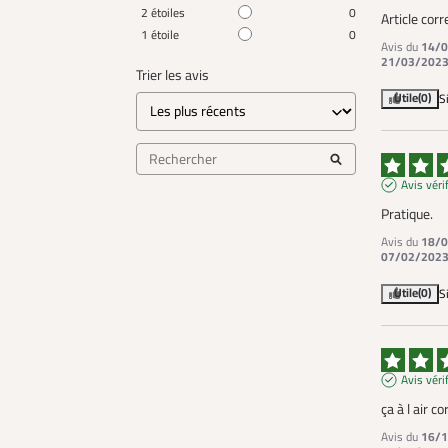
2
étoiles
0
Article cor
1
étoile
0
Avis du
14/0
21/03/202
Trier les avis
Utile
(0)
S
Avis véri
Pratique.
Avis du
18/0
07/02/202
Utile
(0)
S
Avis véri
ça à l air co
Avis du
16/1