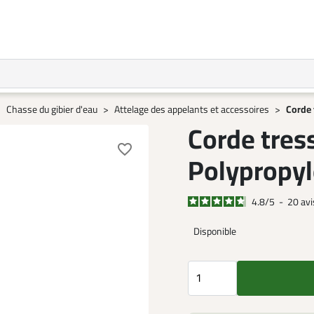
Chasse du gibier d'eau
Attelage des appelants et accessoires
Corde 
Corde tres
favorite_border
Polypropy
4.8
/
5
-
20
avi
Disponible