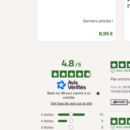
l
Derniers articles !
Prix
8,99 €
4.8
/
5
Avis véri
Pas encore 
Avis du
16/0
19/06/202
Basé sur
20
avis soumis à un
contrôle
Utile
(0)
S
Voir tous les avis sur ce site
5
étoiles
15
4
étoiles
5
Avis véri
3
étoiles
0