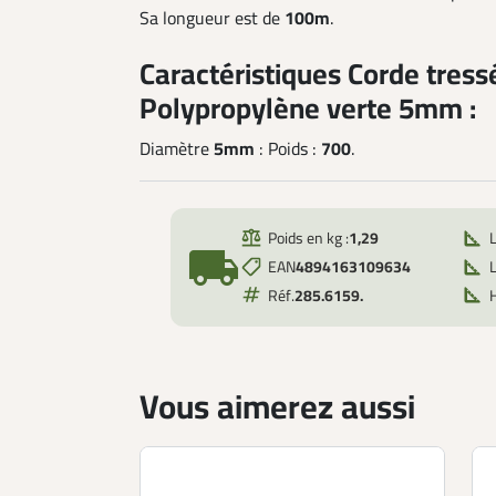
Sa longueur est de
100m
.
Caractéristiques Corde tress
Polypropylène verte 5mm :
Diamètre
5mm
: Poids :
700
.
Poids en kg :
1,29
local_shipping
EAN
4894163109634
L
Réf.
285.6159.
Vous aimerez aussi