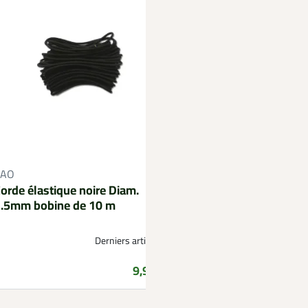
Bobine élastique 25
CAO
Diam 4 mm
orde élastique noire Diam.
.5mm bobine de 10 m
Derniers articles !
D
Prix
9,99 €