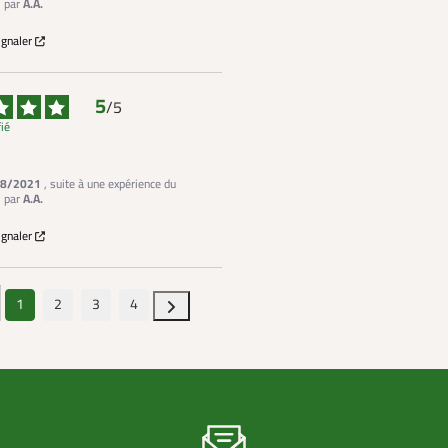
2
par
A.A.
ignaler
5
/
5
fié
8/2021
, suite à une expérience du
1
par
A.A.
ignaler
1
2
3
4