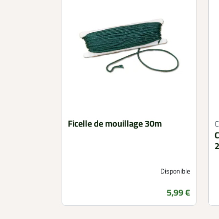
Ficelle de mouillage 30m
C
2
Disponible
Prix
5,99 €