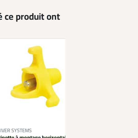
é ce produit ont
3 lacets ronds type 
IVER SYSTEMS
6 galets de rempla
ipette à montage horizontal à