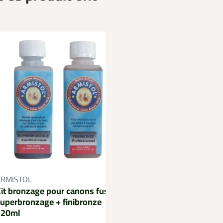
Appelant Pigeon flo
ARMISTOL
avec flotteur en acier
it bronzage pour canons fusils
verre
uperbronzage + finibronze
120ml