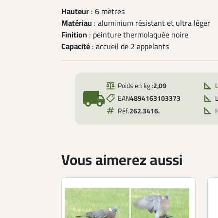
Hauteur
: 6 mètres
Matériau
: aluminium résistant et ultra léger
Finition
: peinture thermolaquée noire
Capacité
: accueil de 2 appelants
Poids en kg :
2,09
local_shipping
EAN
4894163103373
L
Réf.
262.3416.
Vous aimerez aussi