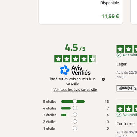
Disponible
Prix
11,99 €
4.5
/
5
Avis véri
Leger
Avis du
22/0
par
J.L.
Basé sur
29
avis soumis à un
contrôle
Utile
(4)
S
Voir tous les avis sur ce site
5
étoiles
18
4
étoiles
7
Avis véri
3
étoiles
4
2
étoiles
0
Conforme
1
étoile
0
Avis du
05/0
par
A.A.