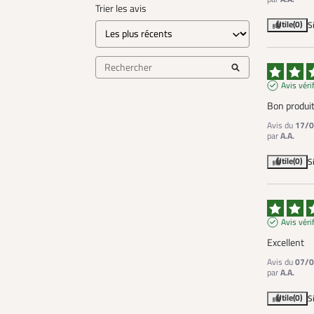
Trier les avis
Utile
(0)
S
Avis véri
Bon produi
Avis du
17/0
par
A.A.
Utile
(0)
S
Avis véri
Excellent
Avis du
07/0
par
A.A.
Utile
(0)
S