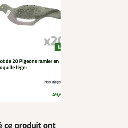
ot de 20 Pigeons ramier en
oquille léger
Non disponible
Prix
49,60 €
é ce produit ont