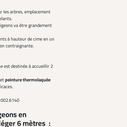
ar les arbres, emplacement
elants.
pigeons va être grandement
ants à hauteur de cime en un
ion contraignante.
ne est destinée à accueillir 2
 et
peinture thermolaquée
icaces.
: 002.6140
igeons en
 léger 6 mètres :