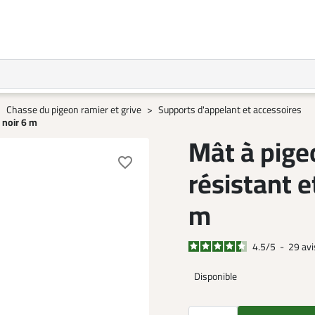
Chasse du pigeon ramier et grive
Supports d'appelant et accessoires
 noir 6 m
Mât à pige
favorite_border
résistant et
m
4.5
/
5
-
29
avi
Disponible