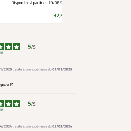
Disponible à partir du 10/08/2026
Prix
32,99 €
5
/
5
fié
1/2025
, suite à une expérience du
01/01/2025
ignaler
5
/
5
fié
4/2024
, suite à une expérience du
03/03/2024