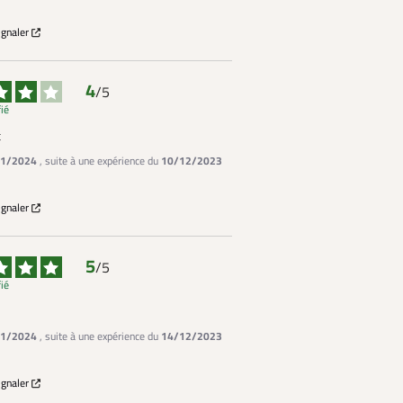
ignaler
4
/
5
fié
t
1/2024
, suite à une expérience du
10/12/2023
ignaler
5
/
5
fié
1/2024
, suite à une expérience du
14/12/2023
ignaler