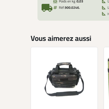
Poids en kg :
0,03
local_shipping
Réf.
900.0246.
L
Vous aimerez aussi