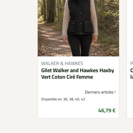
WALKER & HAWKES
P
Gilet Walker and Hawkes Haxby
C
Vert Coton Ciré Femme
l
Derniers articles !
Disponible en:
36, 38, 40, 42
Prix
46,79 €