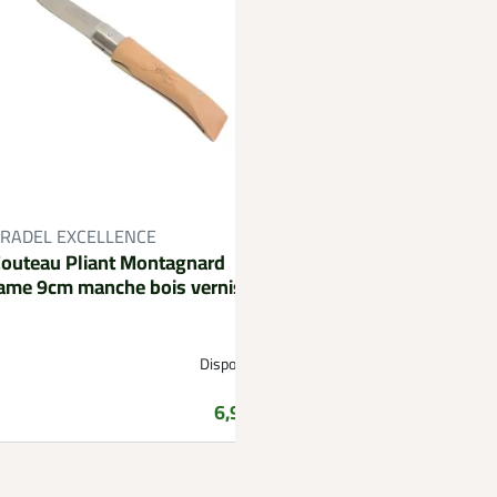
RADEL EXCELLENCE
PROHUNT
outeau Pliant Montagnard
Gants tactiles camo
ame 9cm manche bois vernis
GhostCamo Snake Bl
et précis
D
Disponible
Disponible en:
M, XL
Prix
6,99 €