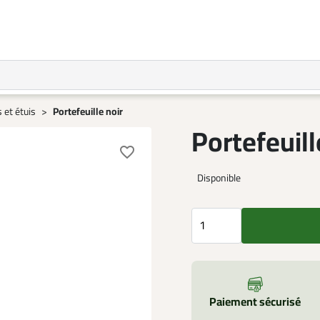
 et étuis
Portefeuille noir
Portefeuill
favorite_border
Disponible
Paiement sécurisé