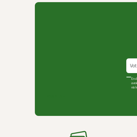
En c
avoi
via 
VOIR PLUS +