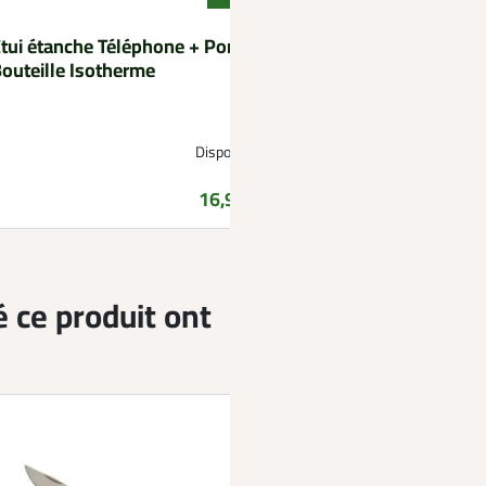
tui étanche Téléphone + Porte
SWEDTEAM
outeille Isotherme
Sac banane Alpha W
Disponible
D
Prix
16,99 €
é ce produit ont