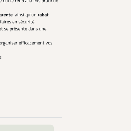
ce qui le rend à la fois pratique
arente
, ainsi qu'un
rabat
faires en sécurité.
t se présente dans une
 organiser efficacement vos
: