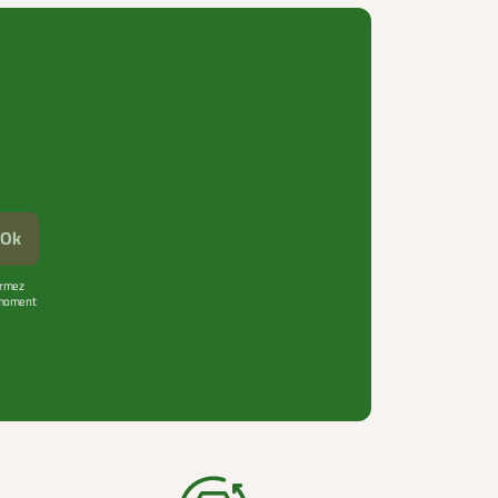
Ok
firmez
t moment