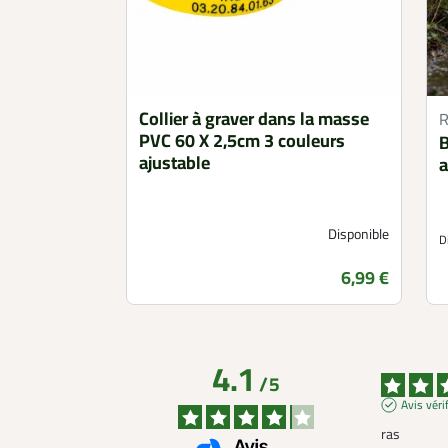
Collier à graver dans la masse
PVC 60 X 2,5cm 3 couleurs
B
ajustable
a
Disponible
D
Prix
6,99 €
4.1
/
5
Avis véri
ras