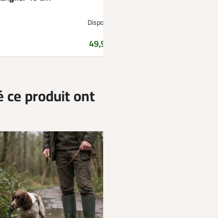
Disponible
Prix
49,99 €
é ce produit ont