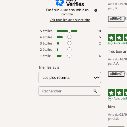
Avis du
29/0
par
J.P.
Basé sur
30
avis soumis à un
contrôle
Utile
(0)
S
Voir tous les avis sur ce site
5
étoiles
18
4
étoiles
5
Avis véri
3
étoiles
2
2
étoiles
1
Très bon art
1
étoile
4
Avis du
16/0
par
A.A.
Trier les avis
Utile
(0)
S
Avis véri
bien
Avis du
02/0
par
A.A.