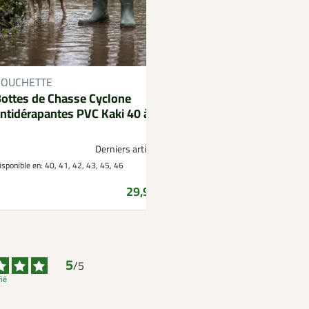
ROUCHETTE
TREELAND
ottes de Chasse Cyclone
Pantalon Resist kaki
ntidérapantes PVC Kaki 40 à 46
souplesse et protec
54
Derniers articles !
isponible en:
40, 41, 42, 43, 45, 46
Disponible en:
38, 40, 42, 44, 
Prix
29,99 €
5
/
5
fié