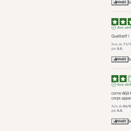
Utile
(0)
S
Avis véri
Qualitatif !
Avis du
11/1
par
A.A.
Utile
(0)
S
Avis véri
corne déjà t
corps appar
Avis du
04/0
par
A.A.
Utile
(0)
S