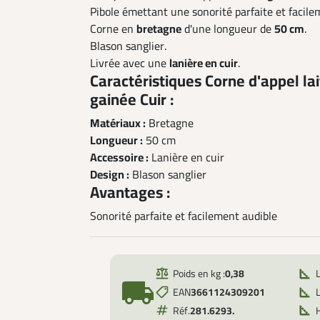
Pibole émettant une sonorité parfaite et facile
Corne en
bretagne
d'une longueur de
50 cm
.
Blason sanglier.
Livrée avec une
lanière en cuir
.
Caractéristiques Corne d'appel la
gainée Cuir :
Matériaux :
Bretagne
Longueur :
50 cm
Accessoire :
Lanière en cuir
Design :
Blason sanglier
Avantages :
Sonorité parfaite et facilement audible
Poids en kg :
0,38
local_shipping
EAN
3661124309201
L
Réf.
281.6293.