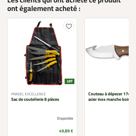
Les clients qui ont acheté ce produit
ont également acheté :
favorite_border
Couteau à dépecer 17cm 
PRADEL EXCELLENCE
Sac de coutellerie 8 pièces
acier inox manche bois étu
Disponible
Prix
49,89 €