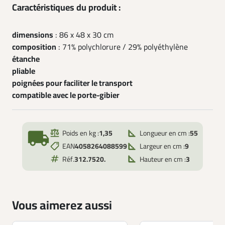
Caractéristiques du produit :
dimensions
: 86 x 48 x 30 cm
composition
: 71% polychlorure / 29% polyéthylène
étanche
pliable
poignées pour faciliter le transport
compatible avec le porte-gibier
local_shipping
Poids en kg :
1,35
Longueur en cm :
55
EAN
4058264088599
Largeur en cm :
9
Réf.
312.7520.
Hauteur en cm :
3
Vous aimerez aussi