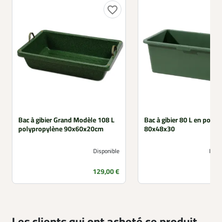
favorite_border
Bac à gibier Grand Modèle 108 L
Bac à gibier 80 L en polyé
polypropylène 90x60x20cm
80x48x30
Disponible
Non 
Prix
129,00 €