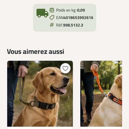
local_shipping
Poids en kg :
0,09
EAN
4018653992616
Réf.
998.5132.3
Vous aimerez aussi
favorite_border