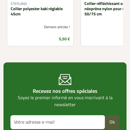
Collier réfléchissant oran
STEPLAND
Collier polyester kaki réglable
néoprène nylon pour chie
45cm
50/75 cm
Derniers articles !
Prix
5,50 €
Recevez nos offres spéciales
Soyez le premier informé en vous inscrivant à la
newsletter
Ok