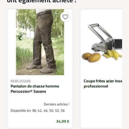
ont également acheté :
favorite_border
Coupe frites acier inoxyd
PERCUSSION
Pantalon de chasse homme
professionnel
Percussion® Savane
Derniers articles !
Disponible en:
38, 42, 46, 50, 52, 56
Prix
34,99 €