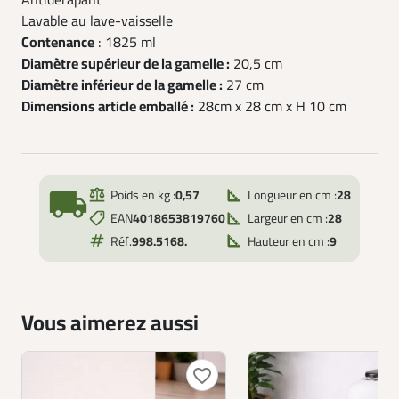
Antidérapant
Lavable au lave-vaisselle
Contenance
: 1825 ml
Diamètre supérieur de la gamelle :
20,5 cm
Diamètre inférieur de la gamelle :
27 cm
Dimensions article emballé :
28cm x 28 cm x H 10 cm
local_shipping
Poids en kg :
0,57
Longueur en cm :
28
EAN
4018653819760
Largeur en cm :
28
Réf.
998.5168.
Hauteur en cm :
9
Vous aimerez aussi
favorite_border