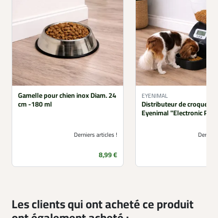
Gamelle pour chien inox Diam. 24
EYENIMAL
cm -180 ml
Distributeur de croquette
Eyenimal "Electronic Pet 
Derniers articles !
Derniers
Prix
8,99 €
Les clients qui ont acheté ce produit