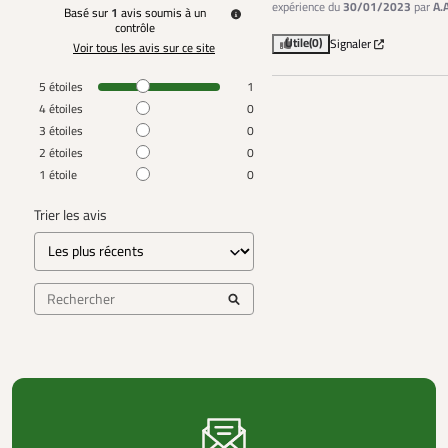
expérience du
30/01/2023
par
A.
Basé sur
1
avis soumis à un
contrôle
Utile
(0)
Signaler
Voir tous les avis sur ce site
5
étoiles
1
4
étoiles
0
3
étoiles
0
2
étoiles
0
1
étoile
0
Trier les avis