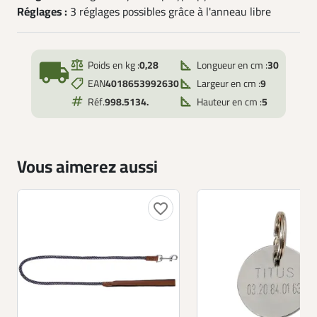
Réglages :
3 réglages possibles grâce à l'anneau libre
local_shipping
Poids en kg :
0,28
Longueur en cm :
30
EAN
4018653992630
Largeur en cm :
9
Réf.
998.5134.
Hauteur en cm :
5
Vous aimerez aussi
favorite_border