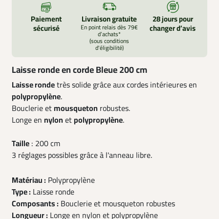
Paiement
Livraison gratuite
28 jours pour
sécurisé
En point relais dès 79€
changer d’avis
d’achats*
(sous conditions
d'éligibilité)
Laisse ronde en corde Bleue 200 cm
Laisse ronde
très solide grâce aux cordes intérieures en
polypropylène
.
Bouclerie et
mousqueton
robustes.
Longe en
nylon
et
polypropylène
.
Taille
: 200 cm
3 réglages possibles grâce à l'anneau libre.
Matériau :
Polypropylène
Type :
Laisse ronde
Composants :
Bouclerie et mousqueton robustes
Longueur :
Longe en nylon et polypropylène