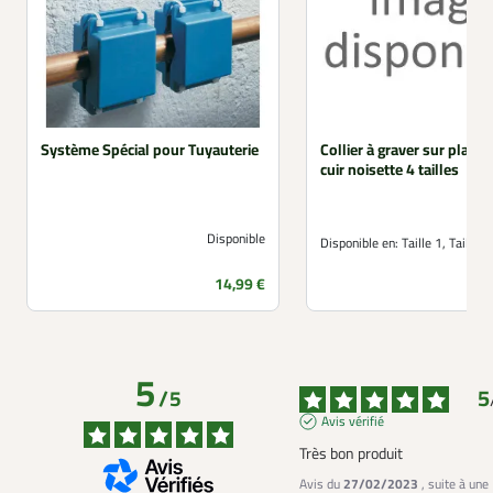
Système Spécial pour Tuyauterie
Collier à graver sur plaque
cuir noisette 4 tailles
Disponible
Disponible en:
Taille 1, Taille 2
Prix
14,99 €
5
5
/
5
Avis vérifié
Très bon produit
Avis du
27/02/2023
, suite à une