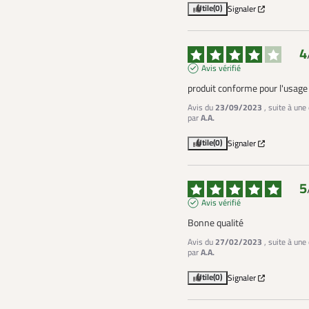
Utile
(0)
Signaler
4
Avis vérifié
produit conforme pour l'usage
Avis du
23/09/2023
, suite à un
par
A.A.
Utile
(0)
Signaler
5
Avis vérifié
Bonne qualité
Avis du
27/02/2023
, suite à un
par
A.A.
Utile
(0)
Signaler