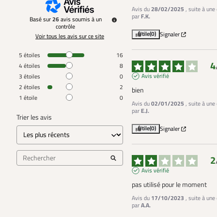
Avis du
28/02/2025
, suite à un
par
F.K.
Basé sur
26
avis soumis à un
contrôle
Utile
(0)
Signaler
Voir tous les avis sur ce site
5
étoiles
16
4
4
étoiles
8
Avis vérifié
3
étoiles
0
2
étoiles
2
bien
1
étoile
0
Avis du
02/01/2025
, suite à un
par
E.J.
Trier les avis
Utile
(0)
Signaler
2
Avis vérifié
pas utilisé pour le moment
Avis du
17/10/2023
, suite à un
par
A.A.