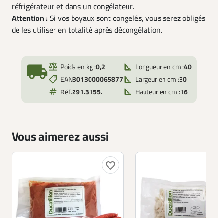
réfrigérateur et dans un congélateur.
Attention :
Si vos boyaux sont congelés, vous serez obligés
de les utiliser en totalité après décongélation.
local_shipping
Poids en kg :
0,2
Longueur en cm :
40
EAN
3013000065877
Largeur en cm :
30
Réf.
291.3155.
Hauteur en cm :
16
Vous aimerez aussi
favorite_border