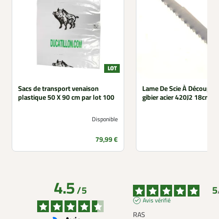
Sacs de transport venaison
Lame De Scie À Découper 
plastique 50 X 90 cm par lot 100
gibier acier 420J2 18cm
Disponible
Prix
79,99 €
4.5
5
/
5
Avis vérifié
RAS