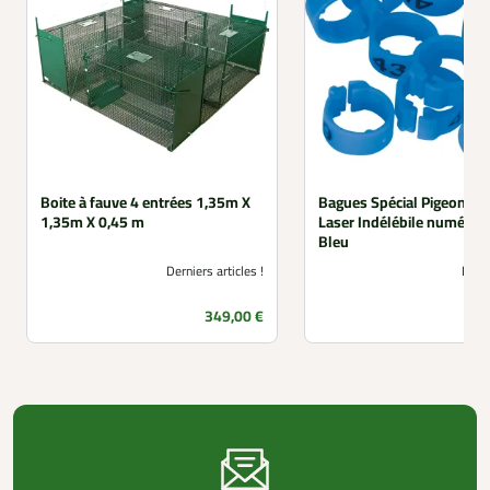
Boite à fauve 4 entrées 1,35m X
Bagues Spécial Pigeon M
1,35m X 0,45 m
Laser Indélébile numéro
Bleu
Derniers articles !
Non 
Prix
349,00 €