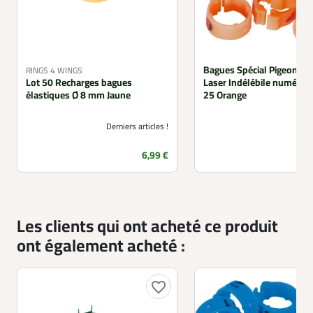
Bagues Spécial Pigeon M
RINGS 4 WINGS
Lot 50 Recharges bagues
Laser Indélébile numérot
élastiques Ø 8 mm Jaune
25 Orange
Derniers articles !
Prix
6,99 €
Les clients qui ont acheté ce produit
ont également acheté :
favorite_border