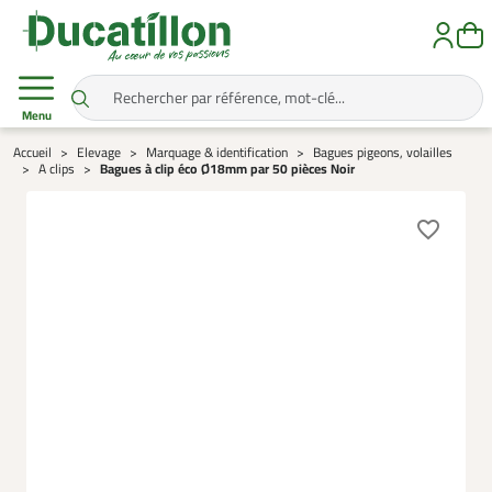
Menu
Accueil
Elevage
Marquage & identification
Bagues pigeons, volailles
A clips
Bagues à clip éco Ø18mm par 50 pièces Noir
favorite_border