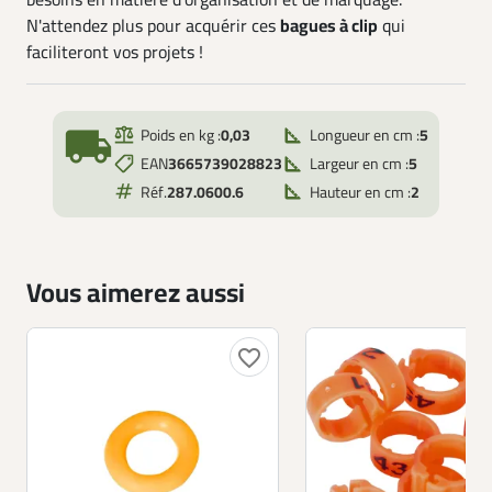
besoins en matière d'organisation et de marquage.
N'attendez plus pour acquérir ces
bagues à clip
qui
faciliteront vos projets !
local_shipping
Poids en kg :
0,03
Longueur en cm :
5
EAN
3665739028823
Largeur en cm :
5
Réf.
287.0600.6
Hauteur en cm :
2
Vous aimerez aussi
favorite_border