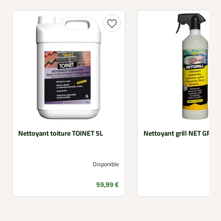
favorite_border
Nettoyant toiture TOINET 5L
Nettoyant grill NET GRILL
Disponible
Prix
59,99 €