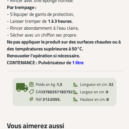
- Rincer avec une éponge humide.
Par trempage :
- S'équiper de gants de protection,
- Laisser tremper de
1 à 3 heures
,
- Rincer abondamment à l'eau claire,
- Sécher avec un chiffon sec propre.
Ne pas appliquer le produit sur des surfaces chaudes ou à
des
températures supérieures à 50°C.
Renouveler l'opération si nécessaire.
CONTENANCE :
Pulvérisateur de
1 litre
local_shipping
Poids en kg :
1,3
Longueur en cm :
32
EAN
3760257183792
Largeur en cm :
9
Réf.
313.0355.
Hauteur en cm :
8
Vous aimerez aussi