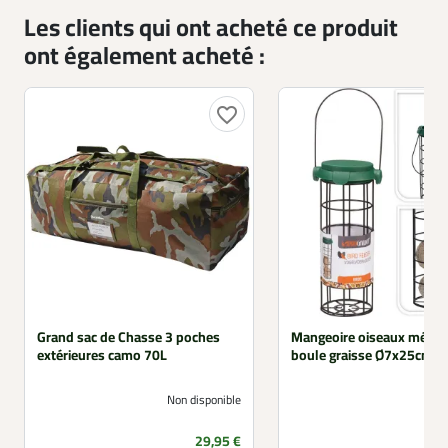
Les clients qui ont acheté ce produit
ont également acheté :
favorite_border
Grand sac de Chasse 3 poches
Mangeoire oiseaux métal
extérieures camo 70L
boule graisse Ø7x25cm
Non disponible
Prix
29,95 €