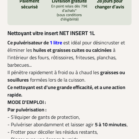
Paiement
Livraison gratuite
28 jours pour
sécurisé
En point relais dès 79€
changer d’avis
d’achats*
(sous conditions
d'éligibilité)
Nettoyant vitre insert NET INSERT 1L
Ce pulvérisateur de
1 litre
est idéal pour désincruster et
éliminer les
huiles et graisses cuites ou calcinées
à
l'intérieur des fours, rôtissoires, friteuses, planchas,
barbecues...
Il pénètre rapidement à froid ou à chaud les
graisses ou
souillures
formées lors de la cuisson.
Ce nettoyant est d'une grande efficacité, et a une action
rapide.
MODE D'EMPLOI :
Par pulvérisation :
- S'équiper de gants de protection,
- Pulvériser abondamment et laisser agir
5 à 10 minutes
,
- Frotter pour décoller les résidus restants,