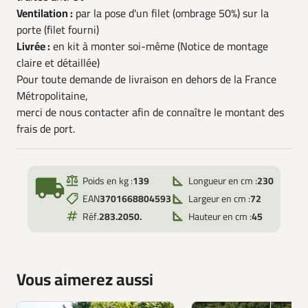
Ventilation :
par la pose d'un filet (ombrage 50%) sur la
porte (filet fourni)
Livrée :
en kit à monter soi-même (Notice de montage
claire et détaillée)
Pour toute demande de livraison en dehors de la France
Métropolitaine,
merci de nous contacter afin de connaître le montant des
frais de port.
local_shipping
Poids en kg :
139
Longueur en cm :
230
EAN
3701668804593
Largeur en cm :
72
Réf.
283.2050.
Hauteur en cm :
45
Vous aimerez aussi