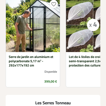
favorite_border
Serre de jardin en aluminium et
Lot de 4 Voiles de croissa
polycarbonate 5,17 m² -
semi-transparent 2,5x10
292x177x192 cm
protection des cultures
Disponible
Prix
399,00 €
Les Serres Tonneau