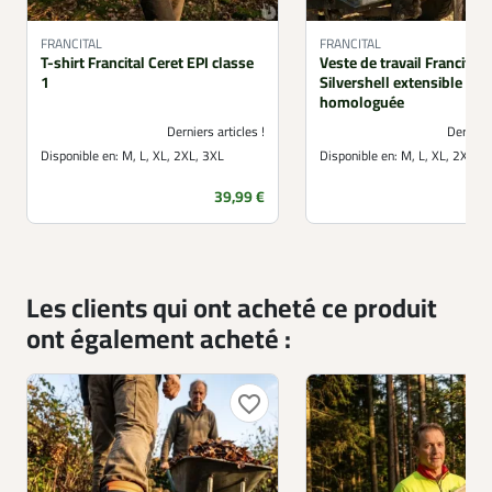
FRANCITAL
FRANCITAL
T-shirt Francital Ceret EPI classe
Veste de travail Francital
1
Silvershell extensible
homologuée
Derniers articles !
Derniers
Disponible en:
M, L, XL, 2XL, 3XL
Disponible en:
M, L, XL, 2XL, 
Prix
39,99 €
Les clients qui ont acheté ce produit
ont également acheté :
favorite_border