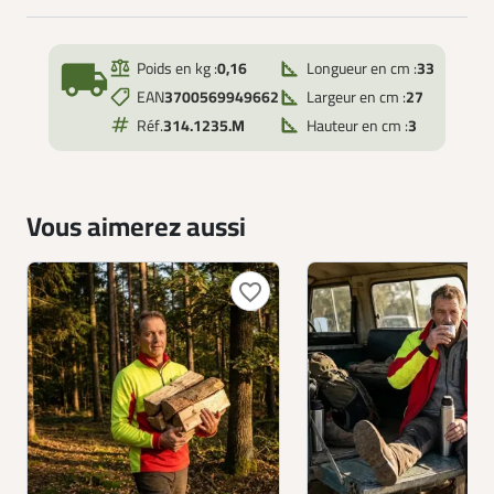
local_shipping
Poids en kg :
0,16
Longueur en cm :
33
EAN
3700569949662
Largeur en cm :
27
Réf.
314.1235.M
Hauteur en cm :
3
Vous aimerez aussi
favorite_border