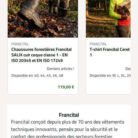
FRANCITAL
FRANCITAL
Chaussures forestières Francital
T-shirt Francital Ceret EPI
SALIX cuir coque classe 1 - EN
1
ISO 20345 et EN ISO 17249
Derniers articles !
Derniers
Disponible en:
40, 44, 45, 46, 48
Disponible en:
M, L, XL, 2XL, 
Prix
119,00 €
Francital
Francital conçoit depuis plus de 70 ans des vêtements
techniques innovants, pensés pour la sécurité et le
confort des professionnels des secteurs forestier,