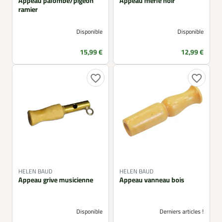
Appeau palombe/pigeon
Appeau merle noir
ramier
Disponible
Disponible
Prix
Prix
15,99 €
12,99 €
favorite_border
favorite_border
HELEN BAUD
HELEN BAUD
Appeau grive musicienne
Appeau vanneau bois
Disponible
Derniers articles !