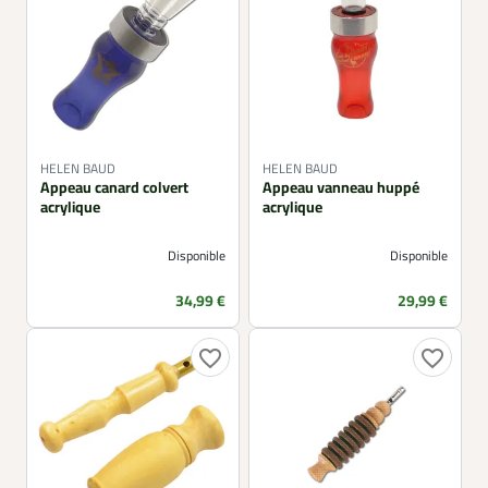
HELEN BAUD
HELEN BAUD
Appeau canard colvert
Appeau vanneau huppé
acrylique
acrylique
Disponible
Disponible
Prix
Prix
34,99 €
29,99 €
favorite_border
favorite_border