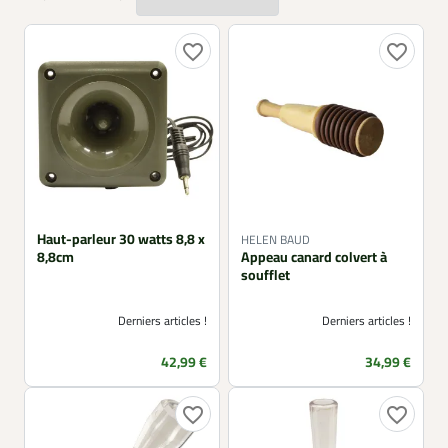
complètent l’équipement du chasseur. Que vous soyez
huttier, rabatteur ou chasseur à l’affût, ces appeaux de
chasse optimisent vos sorties en respectant le
favorite_border
favorite_border
comportement naturel du gibier.
Haut-parleur 30 watts 8,8 x
HELEN BAUD
8,8cm
Appeau canard colvert à
soufflet
Derniers articles !
Derniers articles !
Prix
Prix
42,99 €
34,99 €
favorite_border
favorite_border