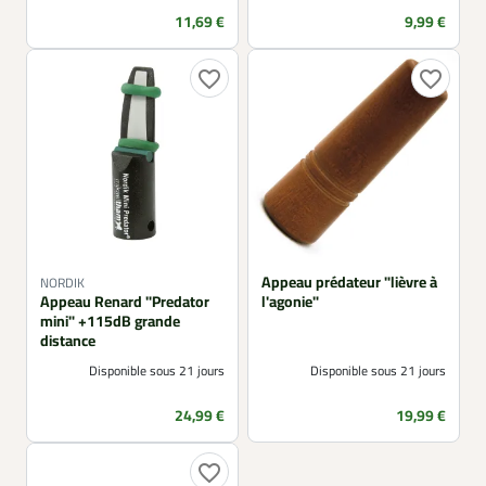
Prix
Prix
11,69 €
9,99 €
favorite_border
favorite_border
Appeau prédateur "lièvre à
NORDIK
Appeau Renard "Predator
l'agonie"
mini" +115dB grande
distance
Disponible sous 21 jours
Disponible sous 21 jours
Prix
Prix
24,99 €
19,99 €
favorite_border