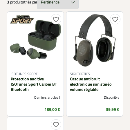
3
produits
triés par
protection auditive améliore la sécurité, le confort et la
concentration du chasseur. Il s’inscrit pleinement dans
une pratique responsable et respectueuse des règles de
sécurité en vigueur.
favorite_border
favorite_border
ISOTUNES SPORT
SIGHTOPTICS
Protection auditive
Casque anti bruit
ISOTunes Sport Caliber BT
électronique son stéréo
Bluetooth
volume réglable
Derniers articles !
Disponible
Prix
Prix
189,00 €
39,99 €
favorite_border