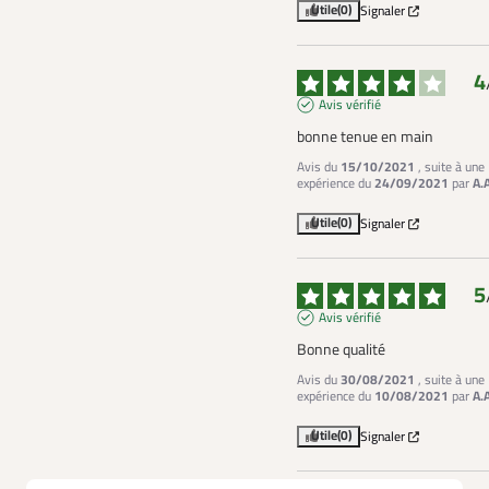
Utile
(0)
Signaler
4
Avis vérifié
bonne tenue en main
Avis du
15/10/2021
, suite à une
expérience du
24/09/2021
par
A.
Utile
(0)
Signaler
5
Avis vérifié
Bonne qualité
Avis du
30/08/2021
, suite à une
expérience du
10/08/2021
par
A.
Utile
(0)
Signaler