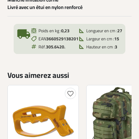
Manche imitation corne
Livré avec un étui en nylon renforcé
local_shipping
Poids en kg :
0,23
Longueur en cm :
27
EAN
3660529138201
Largeur en cm :
15
Réf.
305.6420.
Hauteur en cm :
3
Vous aimerez aussi
favorite_border