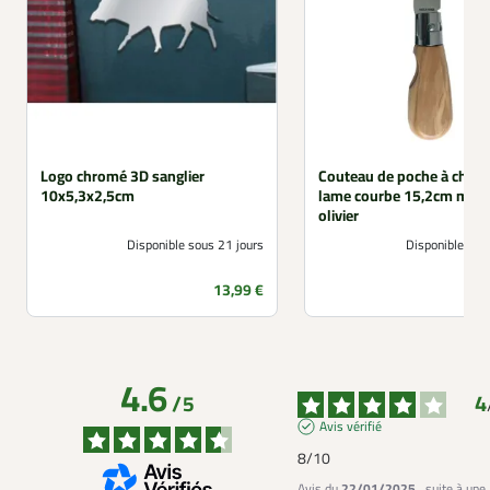
Logo chromé 3D sanglier
Couteau de poche à cham
10x5,3x2,5cm
lame courbe 15,2cm man
olivier
Disponible sous 21 jours
Disponible sou
Prix
13,99 €
4.6
4
/
5
Avis vérifié
8/10
Avis du
22/01/2025
, suite à une