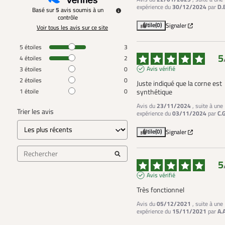
expérience du
30/12/2024
par
D.
Basé sur
5
avis soumis à un
contrôle
Utile
(0)
Signaler
Voir tous les avis sur ce site
5
étoiles
3
5
4
étoiles
2
Avis vérifié
3
étoiles
0
2
étoiles
0
Juste indiqué que la corne est 
1
étoile
0
synthétique
Avis du
23/11/2024
, suite à une
Trier les avis
expérience du
03/11/2024
par
C.G
Utile
(0)
Signaler
5
Avis vérifié
Très fonctionnel
Avis du
05/12/2021
, suite à une
expérience du
15/11/2021
par
A.