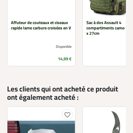
Affuteur de couteaux et ciseaux
Sac à dos Assault 4
rapide lame carbure croisées en V
compartiments camo 36L 
x 27cm
Disponible
Prix
14,99 €
Les clients qui ont acheté ce produit
ont également acheté :
favorite_border