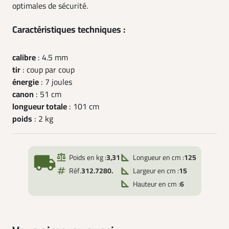
optimales de sécurité.
Caractéristiques techniques :
calibre
: 4.5 mm
tir
: coup par coup
énergie
: 7 joules
canon
: 51 cm
longueur totale
: 101 cm
poids
: 2 kg
local_shipping
Poids en kg :
3,31
Longueur en cm :
125
Réf.
312.7280.
Largeur en cm :
15
Hauteur en cm :
6