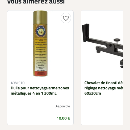
Vous aimerez aussi
favorite_border
Chevalet de tir anti dérap
ARMISTOL
Huile pour nettoyage arme zones
réglage nettoyage métal n
métalliques 4 en 1 300mL
60x30cm
Disponible
Prix
10,00 €