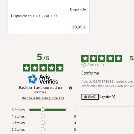
Disponible
Disponible en:
L / XL, 2XL / 3XL
Prix
29,95 €
5
5
/
5
Avis vérifié
Conforme
Avis du
05/01/2025
, suite à une
expérience du
13/12/2024
par
A.
Basé sur
1
avis soumis à un
contrôle
Utile
(0)
Signaler
Voir tous les avis sur ce site
5
étoiles
1
4
étoiles
0
3
étoiles
0
2
étoiles
0