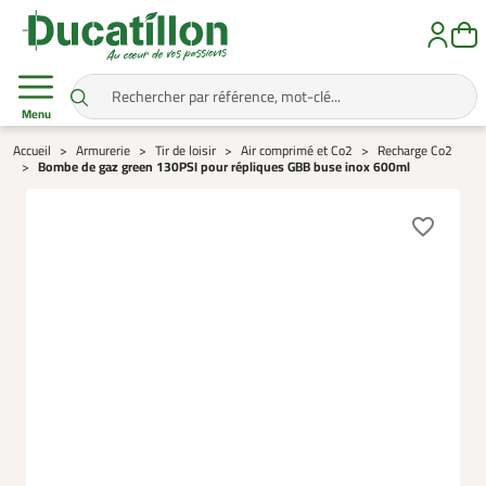
Menu
Accueil
Armurerie
Tir de loisir
Air comprimé et Co2
Recharge Co2
Bombe de gaz green 130PSI pour répliques GBB buse inox 600ml
favorite_border