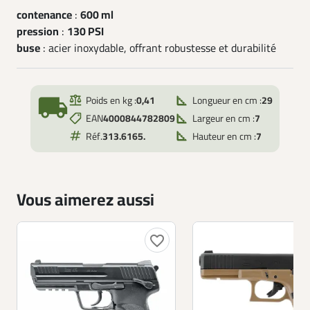
contenance
:
600 ml
pression
:
130 PSI
buse
: acier inoxydable, offrant robustesse et durabilité
local_shipping
Poids en kg :
0,41
Longueur en cm :
29
EAN
4000844782809
Largeur en cm :
7
Réf.
313.6165.
Hauteur en cm :
7
Vous aimerez aussi
favorite_border