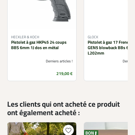
HECKLER & KOCH
GLOCK
Pistolet à gaz HKP45 24 coups
Pistolet à gaz 17 French e
BBS 6mm 1J dos en métal
GEN5 blowback BBs 6mm
L202mm
Derniers articles !
Derniers
Prix
P
219,00 €
Les clients qui ont acheté ce produit
ont également acheté :
favorite_border