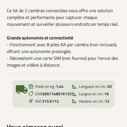
Ce lot de 2 caméras connectées vous offre une solution
complète et performante pour capturer chaque
mouvement et surveiller plusieurs endroits en temps réel.
Grande autonomie et connectivité
- Fonctionnent avec 8 piles AA par caméra (non incluses),
offrant une autonomie prolongée.
- Nécessitent une carte SIM (non fournie) pour l'envoi des
images et vidéos à distance.
local_shipping
Poids en kg :
1,44
Longueur en cm :
20
EAN
3667148016125
Largeur en cm :
16
Réf.
313.6112.
Hauteur en cm :
12