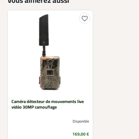
Vous aimerez aussi
favorite_border
Caméra détecteur de mouvements live
vidéo 30MP camouflage
Disponible
Prix
169,00 €