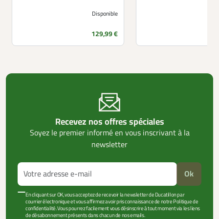
Disponible
Prix
129,99 €
Recevez nos offres spéciales
Soyez le premier informé en vous inscrivant à la
newsletter
Ok
En cliquant sur OK, vous acceptez de recevoir la newsletter de Ducatillon par
courrier électronique et vous affirmez avoir pris connaissance de notre Politique de
confidentialité. Vous pourrez facilement vous désinscrire à tout moment via les liens
de désabonnement présents dans chacun de nos emails.