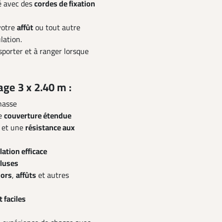
ré avec des
cordes de fixation
votre
affût
ou tout autre
lation.
sporter et à ranger lorsque
age 3 x 2.40 m :
hasse
e
couverture étendue
et une
résistance aux
ation efficace
cluses
ors
,
affûts
et autres
 faciles