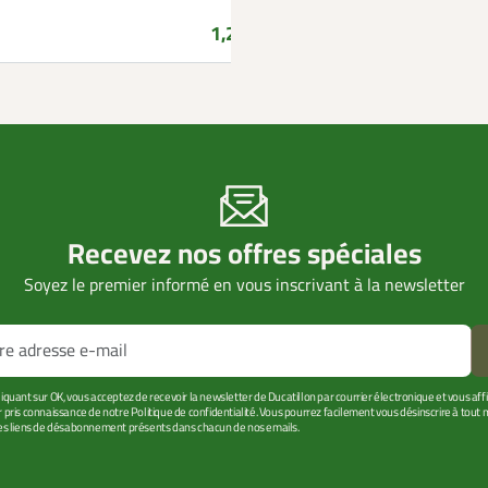
Prix
1,20 €
Recevez nos offres spéciales
Soyez le premier informé en vous inscrivant à la newsletter
liquant sur OK, vous acceptez de recevoir la newsletter de Ducatillon par courrier électronique et vous af
r pris connaissance de notre Politique de confidentialité. Vous pourrez facilement vous désinscrire à tou
les liens de désabonnement présents dans chacun de nos emails.