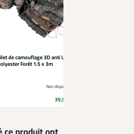
ilet de camouflage 3D anti UV
STEPLAND
olyester Forêt 1.5 x 3m
Filet de camouflage 
polyester anti UV m
1,5x3m
Non disponible
Prix
39,99 €
é ce produit ont