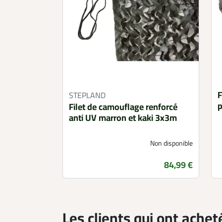
F
STEPLAND
p
Filet de camouflage renforcé
anti UV marron et kaki 3x3m
Non disponible
Prix
84,99 €
Les clients qui ont achet