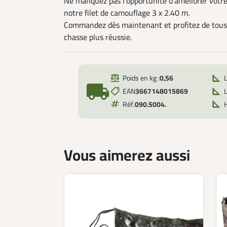
Ne manquez pas l'opportunité d'améliorer votr
notre filet de camouflage 3 x 2.40 m.
Commandez dès maintenant et profitez de tous
chasse plus réussie.
Poids en kg :
0,56
local_shipping
EAN
3667148015869
L
Réf.
090.5004.
Vous aimerez aussi