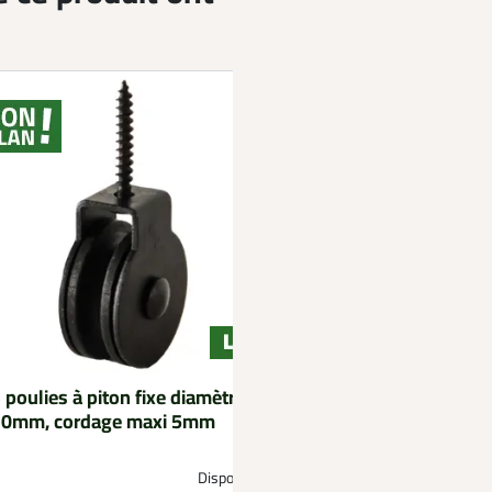
 poulies à piton fixe diamètre
Filet de camouflage 
30mm, cordage maxi 5mm
largeur 2,30 m vend
Disponible