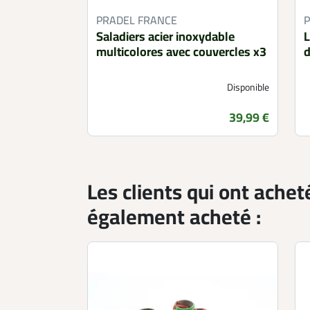
PRADEL FRANCE
P
Saladiers acier inoxydable
L
multicolores avec couvercles x3
d
Disponible
Prix
39,99 €
Les clients qui ont achet
également acheté :