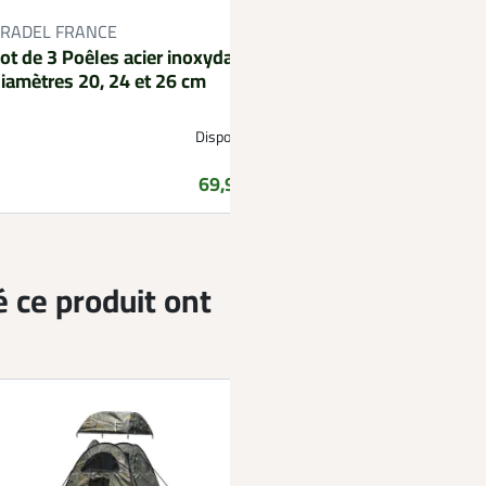
RADEL FRANCE
ot de 3 Poêles acier inoxydable
iamètres 20, 24 et 26 cm
Disponible
Prix
69,99 €
é ce produit ont