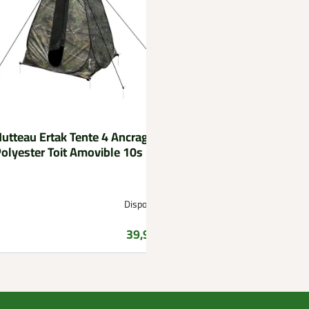
utteau Ertak Tente 4 Ancrages
OLBA
olyester Toit Amovible 10s
Mangeoire à trémie 
nuisibles Olba Feed
Disponible
Disponible à part
Prix
39,99 €