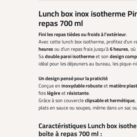
Lunch box inox isotherme Pi
repas 700 ml
Fini les repas tièdes ou froids à l'extérieur
.
Avec cette lunch box isotherme, profitez d'un 
heures
ou d'un repas frais jusqu'à
6 heures
, où
Sa
double paroi isotherme
et son
design comp
idéal pour les déjeuners au bureau, les pique-n
Un design pensé pour la praticité
Conçue en
inoxydable robuste
et
matière plas
fois
légère
et
résistante
.
Grâce à son couvercle
clipsable et hermétique
,
plats en sauce ou soupes, même dans un sac ou
Caractéristiques Lunch box isoth
boîte à repas 700 ml :