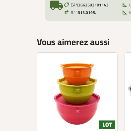
local_shipping
EAN
3662593101143
L
Réf.
313.0195.
Vous aimerez aussi