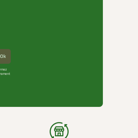
Ok
firmez
t moment