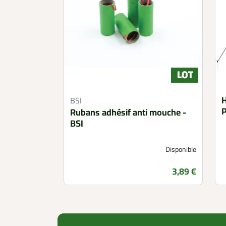
H
BSI
P
Rubans adhésif anti mouche -
BSI
Disponible
Prix
3,89 €