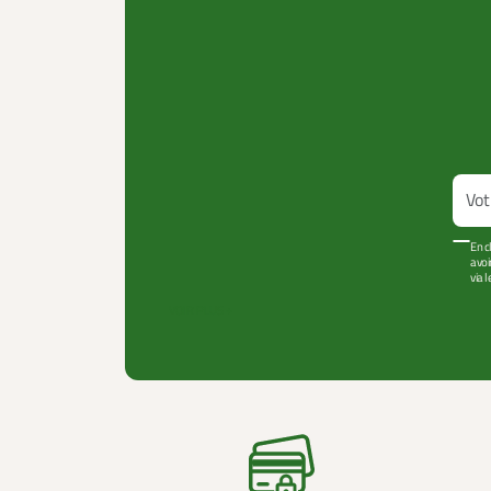
En c
avoi
via 
VOIR PLUS +