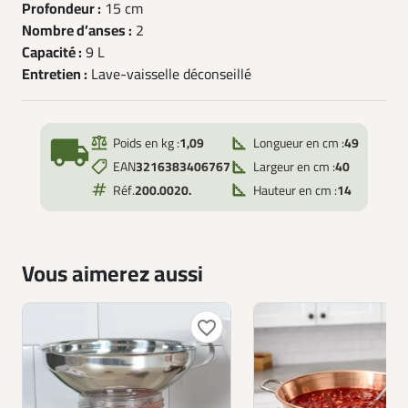
Profondeur :
15 cm
Nombre d’anses :
2
Capacité :
9 L
Entretien :
Lave-vaisselle déconseillé
local_shipping
Poids en kg :
1,09
Longueur en cm :
49
EAN
3216383406767
Largeur en cm :
40
Réf.
200.0020.
Hauteur en cm :
14
Vous aimerez aussi
favorite_border