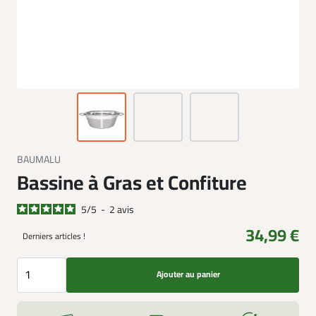
BAUMALU
Bassine à Gras et Confiture
5
/
5
-
2
avis
34,99 €
Derniers articles !
Ajouter au panier