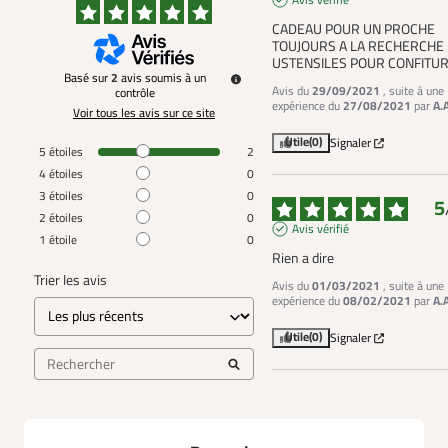
Avis vérifié
CADEAU POUR UN PROCHE 
TOUJOURS A LA RECHERCHE 
USTENSILES POUR CONFITU
Basé sur
2
avis soumis à un
Avis du
29/09/2021
, suite à une
contrôle
expérience du
27/08/2021
par
A.
Voir tous les avis sur ce site
Utile
(0)
Signaler
5
étoiles
2
4
étoiles
0
3
étoiles
0
5
2
étoiles
0
Avis vérifié
1
étoile
0
Rien a dire
Trier les avis
Avis du
01/03/2021
, suite à une
expérience du
08/02/2021
par
A.
Utile
(0)
Signaler