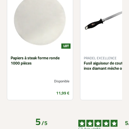
Papiers à steak forme ronde
PRADEL EXCELLENCE
1000 pièces
Fusil aiguiseur de coutea
inox diamant mèche oval
Disponible
Prix
11,99 €
5
5
/
5