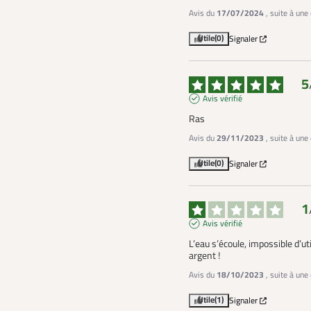
Avis du
17/07/2024
, suite à un
Utile
(0)
Signaler
5
Avis vérifié
Ras
Avis du
29/11/2023
, suite à un
Utile
(0)
Signaler
1
Avis vérifié
L’eau s’écoule, impossible d’ut
argent !
Avis du
18/10/2023
, suite à un
Utile
(1)
Signaler