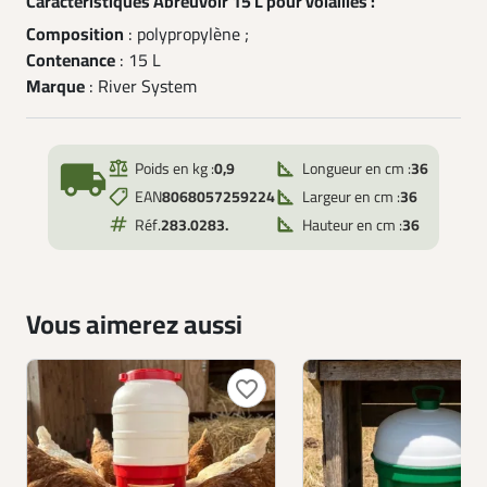
Caractéristiques Abreuvoir 15 L pour volailles :
Composition
: polypropylène ;
Contenance
: 15 L
Marque
: River System
local_shipping
Poids en kg :
0,9
Longueur en cm :
36
EAN
8068057259224
Largeur en cm :
36
Réf.
283.0283.
Hauteur en cm :
36
Vous aimerez aussi
favorite_border