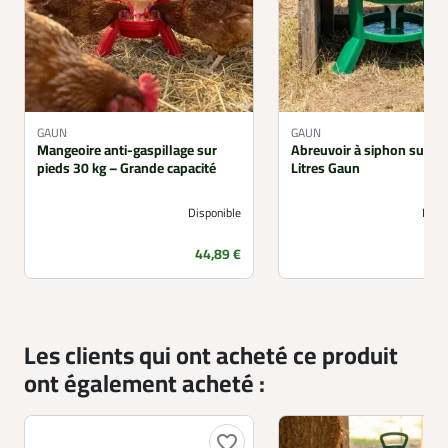
GAUN
GAUN
Mangeoire anti-gaspillage sur
Abreuvoir à siphon sur pi
pieds 30 kg – Grande capacité
Litres Gaun
Disponible
Non 
Prix
44,89 €
Les clients qui ont acheté ce produit
ont également acheté :
favorite_border