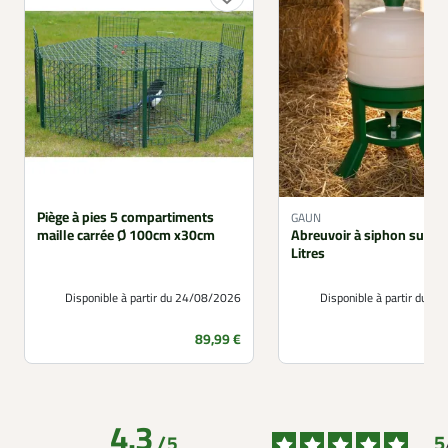
Piège à pies 5 compartiments
GAUN
maille carrée Ø 100cm x30cm
Abreuvoir à siphon sur pi
Litres
Disponible à partir du 24/08/2026
Disponible à partir du 1
Prix
89,99 €
4.3
5
/
5