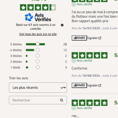
Avis vérifié
J'ai eu un peu de mal à compr
du flotteur mais une fois bien m
Bon rapport qualité-prix
Basé sur
47
avis soumis à un
Avis du
14/02/2025
, suite à un
contrôle
Voir tous les avis sur ce site
Utile
(0)
Signaler
5
étoiles
28
4
étoiles
12
5
3
étoiles
2
Avis vérifié
2
étoiles
2
1
étoile
3
Conforme
Avis du
10/08/2024
, suite à un
Trier les avis
Utile
(0)
Signaler
5
Avis vérifié
ras...