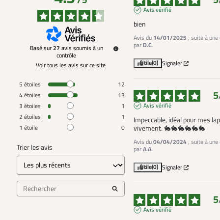
/
5
Avis vérifié
bien
Avis du
14/01/2025
, suite à un
par
D.C.
Basé sur
27
avis soumis à un
contrôle
Utile
(0)
Signaler
Voir tous les avis sur ce site
5
étoiles
12
5
4
étoiles
13
Avis vérifié
3
étoiles
1
2
étoiles
1
Impeccable, idéal pour mes la
1
étoile
0
vivement. 🐇🐇🐇🐇🐇🐇
Avis du
04/04/2024
, suite à un
Trier les avis
par
A.A.
Utile
(0)
Signaler
5
Avis vérifié