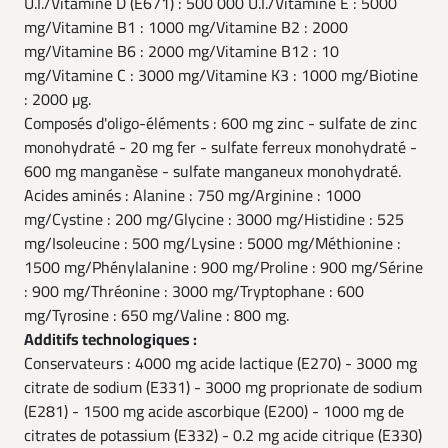
U.I./Vitamine D (E671) : 500 000 U.I./Vitamine E : 5000
mg/Vitamine B1 : 1000 mg/Vitamine B2 : 2000
mg/Vitamine B6 : 2000 mg/Vitamine B12 : 10
mg/Vitamine C : 3000 mg/Vitamine K3 : 1000 mg/Biotine
: 2000 µg.
Composés d'oligo-éléments : 600 mg zinc - sulfate de zinc
monohydraté - 20 mg fer - sulfate ferreux monohydraté -
600 mg manganèse - sulfate manganeux monohydraté.
Acides aminés : Alanine : 750 mg/Arginine : 1000
mg/Cystine : 200 mg/Glycine : 3000 mg/Histidine : 525
mg/Isoleucine : 500 mg/Lysine : 5000 mg/Méthionine :
1500 mg/Phénylalanine : 900 mg/Proline : 900 mg/Sérine
: 900 mg/Thréonine : 3000 mg/Tryptophane : 600
mg/Tyrosine : 650 mg/Valine : 800 mg.
Additifs technologiques :
Conservateurs : 4000 mg acide lactique (E270) - 3000 mg
citrate de sodium (E331) - 3000 mg proprionate de sodium
(E281) - 1500 mg acide ascorbique (E200) - 1000 mg de
citrates de potassium (E332) - 0.2 mg acide citrique (E330)