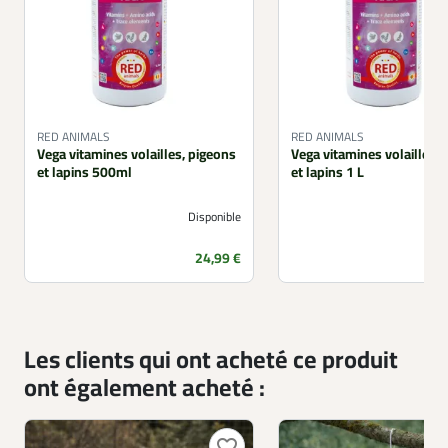
RED ANIMALS
RED ANIMALS
Vega vitamines volailles, pigeons
Vega vitamines volailles,
et lapins 500ml
et lapins 1 L
Disponible
Prix
24,99 €
Les clients qui ont acheté ce produit
ont également acheté :
favorite_border