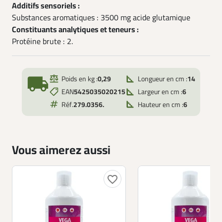
Additifs sensoriels :
Substances aromatiques : 3500 mg acide glutamique
Constituants analytiques et teneurs :
Protéine brute : 2.
local_shipping
Poids en kg :
0,29
Longueur en cm :
14
EAN
5425035020215
Largeur en cm :
6
Réf.
279.0356.
Hauteur en cm :
6
Vous aimerez aussi
favorite_border