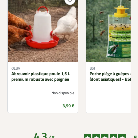
OLBA
BSI
Abreuvoir plastique poule 1,5 L
Poche piège à guêpes et f
premium robuste avec poignée
(dont asiatiques) - BSI
Non disponible
Prix
3,99 €
4.3
5