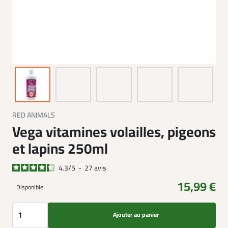
RED ANIMALS
Vega vitamines volailles, pigeons
et lapins 250ml
4.3
/
5
-
27
avis
15,99 €
Disponible
Ajouter au panier