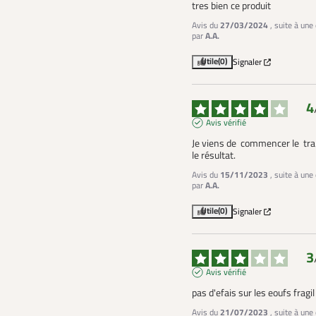
tres bien ce produit
Avis du
27/03/2024
, suite à un
par
A.A.
Utile
(0)
Signaler
4
Avis vérifié
Je viens de  commencer le  trai
le résultat.
Avis du
15/11/2023
, suite à un
par
A.A.
Utile
(0)
Signaler
3
Avis vérifié
pas d'efais sur les eoufs fragil
Avis du
21/07/2023
, suite à un