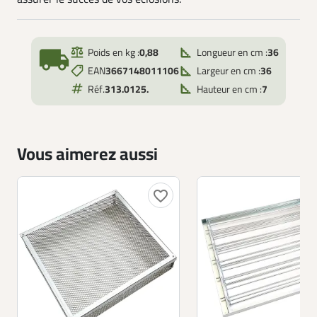
local_shipping
Poids en kg :
0,88
Longueur en cm :
36
EAN
3667148011106
Largeur en cm :
36
Réf.
313.0125.
Hauteur en cm :
7
Vous aimerez aussi
favorite_border