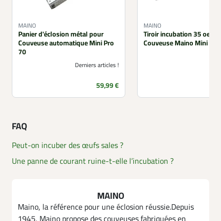
MAINO
MAINO
Panier d'éclosion métal pour
Tiroir incubation 35 oeuf
Couveuse automatique Mini Pro
Couveuse Maino Mini Pro
70
Derniers articles !
Prix
59,99 €
FAQ
Peut-on incuber des œufs sales ?
Une panne de courant ruine-t-elle l’incubation ?
MAINO
Maino, la référence pour une éclosion réussie.Depuis
1945, Maino propose des couveuses fabriquées en