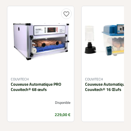
favorite_border
COUVITECH
COUVITECH
Couveuse Automatique PRO
Couveuse Automatique S
Couvitech® 68 œufs
Couvitech® 16 Œufs
Disponible
Prix
229,00 €