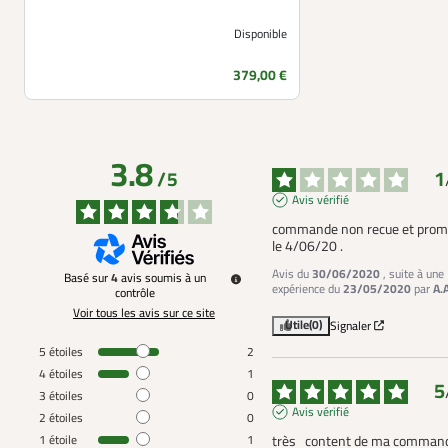
Disponible
Prix
379,00 €
3.8
1
/
5
Avis vérifié
commande non recue et promi
le 4/06/20 .
Avis du
30/06/2020
, suite à une
Basé sur
4
avis soumis à un
expérience du
23/05/2020
par
A.
contrôle
Voir tous les avis sur ce site
Utile
(0)
Signaler
5
étoiles
2
4
étoiles
1
5
3
étoiles
0
Avis vérifié
2
étoiles
0
1
étoile
1
très   content de ma comman