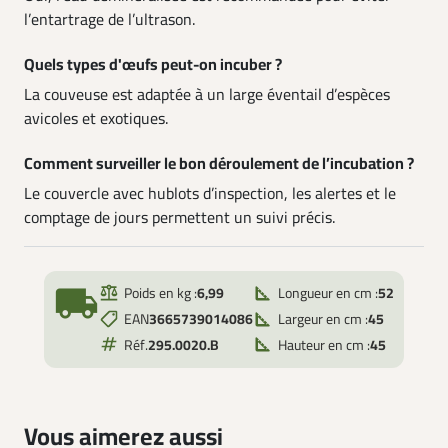
l’entartrage de l’ultrason.
Quels types d'œufs peut-on incuber ?
La couveuse est adaptée à un large éventail d’espèces
avicoles et exotiques.
Comment surveiller le bon déroulement de l’incubation ?
Le couvercle avec hublots d’inspection, les alertes et le
comptage de jours permettent un suivi précis.
local_shipping
Poids en kg :
6,99
Longueur en cm :
52
EAN
3665739014086
Largeur en cm :
45
Réf.
295.0020.B
Hauteur en cm :
45
Vous aimerez aussi