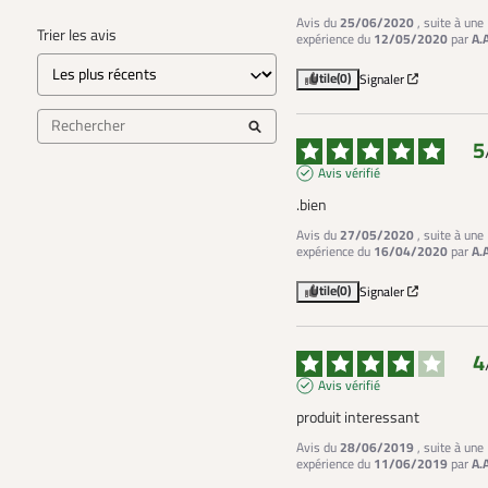
Avis du
25/06/2020
, suite à une
Trier les avis
expérience du
12/05/2020
par
A.
Utile
(0)
Signaler
5
Avis vérifié
.bien
Avis du
27/05/2020
, suite à une
expérience du
16/04/2020
par
A.
Utile
(0)
Signaler
4
Avis vérifié
produit interessant
Avis du
28/06/2019
, suite à une
expérience du
11/06/2019
par
A.