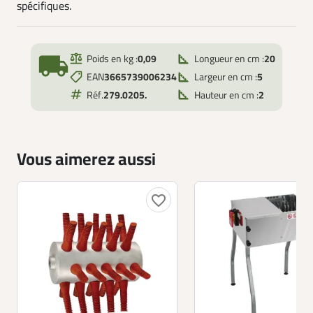
spécifiques.
local_shipping
Poids en kg :
0,09
Longueur en cm :
20
EAN
3665739006234
Largeur en cm :
5
Réf.
279.0205.
Hauteur en cm :
2
Vous aimerez aussi
favorite_border