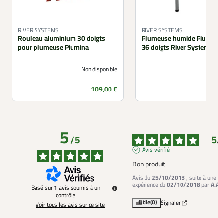
RIVER SYSTEMS
RIVER SYSTEMS
Rouleau aluminium 30 doigts
Plumeuse humide Piumina
pour plumeuse Piumina
36 doigts River Systems
Non disponible
Non 
Prix
P
109,00 €
5
5
/
5
Avis vérifié
Bon produit
Avis du
25/10/2018
, suite à une
expérience du
02/10/2018
par
A.
Basé sur
1
avis soumis à un
contrôle
Utile
(0)
Signaler
Voir tous les avis sur ce site