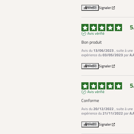
Utile
(0)
Signaler
5
Avis vérifié
Bon produit
Avis du
13/06/2023
, suite à une
expérience du
03/05/2023
par
A.
Utile
(0)
Signaler
5
Avis vérifié
Conforme
Avis du
20/12/2022
, suite à une
expérience du
21/11/2022
par
A.
Utile
(0)
Signaler