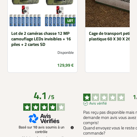
Lot de 2 caméras chasse 12 MP
Cage de transport petit gi
camouflage LEDs invisibles + 16
plastique 60 X 30 X 26 c
piles + 2 cartes SD
Disponible
Prix
129,99 €
4.1
1
/
5
Avis vérifié
Pas reçu pas disponible mais 
demande mon avis vous avez t
compris!

Basé sur
10
avis soumis à un
Quand envoyez vous le reste de
contrôle
commande?