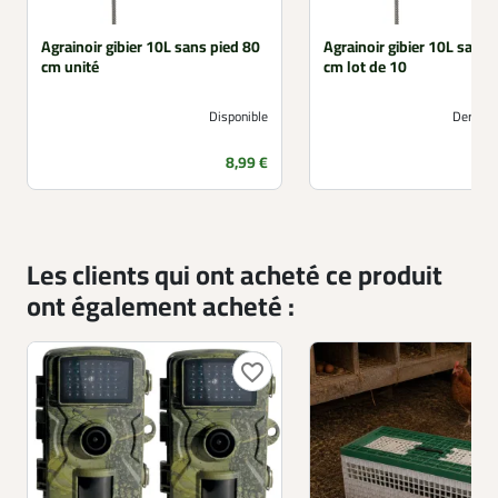
Agrainoir gibier 10L sans pied 80
Agrainoir gibier 10L sans 
cm unité
cm lot de 10
Disponible
Derniers
Prix
8,99 €
Les clients qui ont acheté ce produit
ont également acheté :
favorite_border