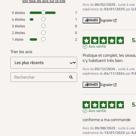
Voir tous les avis sur ce site
Avis du
06/02/2025
, suite à une
expérience du
03/01/2025
par
U.
5
étoiles
7
4
étoiles
1
Utile
(0)
Signaler
3
étoiles
0
2
étoiles
0
5
1
étoile
2
Avis vérifié
Trier les avis
Pratique et complet, les oiseau
s'y habituent très bien.
Avis du
03/12/2024
, suite à une
expérience du
04/11/2024
par
P.
Utile
(0)
Signaler
5
Avis vérifié
conforme a ma commande
Avis du
05/08/2023
, suite à une
expérience du
13/07/2023
par
A.