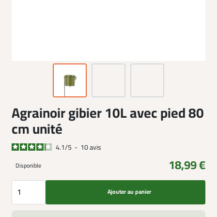
Agrainoir gibier 10L avec pied 80
cm unité
4.1
/
5
-
10
avis
18,99 €
Disponible
Ajouter au panier