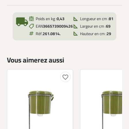
local_shipping
Poids en kg :
0,43
Longueur en cm :
81
EAN
3665739009426
Largeur en cm :
69
Réf.
261.0814.
Hauteur en cm :
29
Vous aimerez aussi
favorite_border