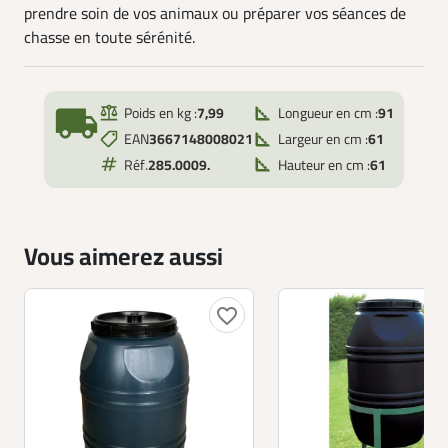
prendre soin de vos animaux ou préparer vos séances de
chasse en toute sérénité.
local_shipping
Poids en kg :
7,99
Longueur en cm :
91
EAN
3667148008021
Largeur en cm :
61
Réf.
285.0009.
Hauteur en cm :
61
Vous aimerez aussi
favorite_border