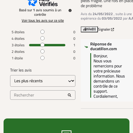
pieds fragile. Une fois en place
de problème
Basé sur
1
avis soumis à un
Avis du
24/05/2022
, suite à une
contrôle
expérience du
03/05/2022
par
A.
Voir tous les avis sur ce site
Utile
(0)
Signaler
5
étoiles
0
4
étoiles
0
Réponse de
3
étoiles
1
ducatillon.com
2
étoiles
0
Bonjour,

1
étoile
0
Nous vous 
remercions pour 
Trier les avis
votre précieuse 
information. Nous 
demandons un 
contrôle de ce 
support.

Cordialement,