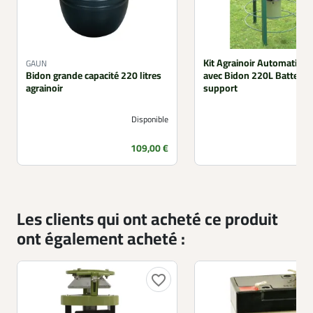
Kit Agrainoir Automatiqu
GAUN
Bidon grande capacité 220 litres
avec Bidon 220L Batterie 
agrainoir
support
Disponible
Prix
P
109,00 €
Les clients qui ont acheté ce produit
ont également acheté :
favorite_border