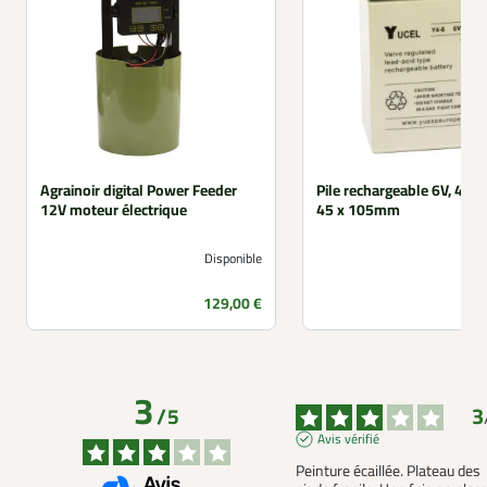
Agrainoir digital Power Feeder
Pile rechargeable 6V, 4 Ah
12V moteur électrique
45 x 105mm
Disponible
Prix
129,00 €
3
3
/
5
Avis vérifié
Peinture écaillée. Plateau des 