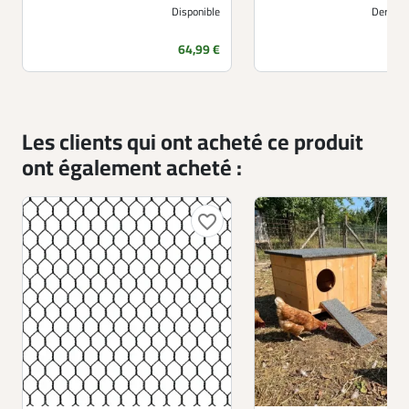
Disponible
Derniers
Prix
P
64,99 €
Les clients qui ont acheté ce produit
ont également acheté :
favorite_border