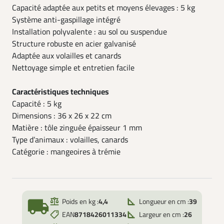
Capacité adaptée aux petits et moyens élevages : 5 kg
Système anti-gaspillage intégré
Installation polyvalente : au sol ou suspendue
Structure robuste en acier galvanisé
Adaptée aux volailles et canards
Nettoyage simple et entretien facile
Caractéristiques techniques
Capacité : 5 kg
Dimensions : 36 x 26 x 22 cm
Matière : tôle zinguée épaisseur 1 mm
Type d’animaux : volailles, canards
Catégorie : mangeoires à trémie
local_shipping
Poids en kg :
4,4
Longueur en cm :
39
EAN
8718426011334
Largeur en cm :
26