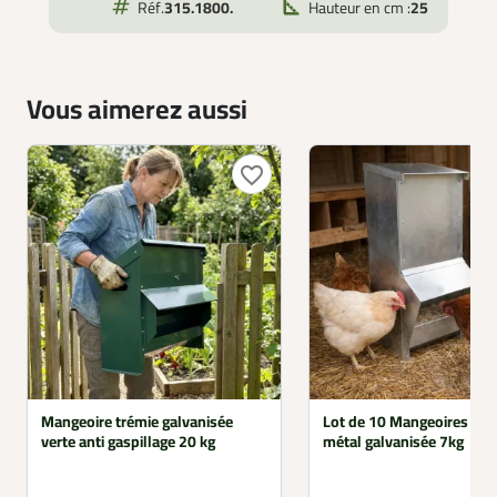
Réf.
315.1800.
Hauteur en cm :
25
Vous aimerez aussi
favorite_border
Mangeoire trémie galvanisée
Lot de 10 Mangeoires à t
verte anti gaspillage 20 kg
métal galvanisée 7kg