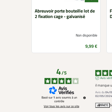
Abreuvoir porte bouteille lot de
F
2 fixation cage - galvanisé
D
Non disponible
Prix
9,99 €
4
/
5
Avis véri
il manque u
Avis du
04/0
02/05/202
Basé sur
1
avis soumis à un
contrôle
Utile
(1)
S
Voir tous les avis sur ce site