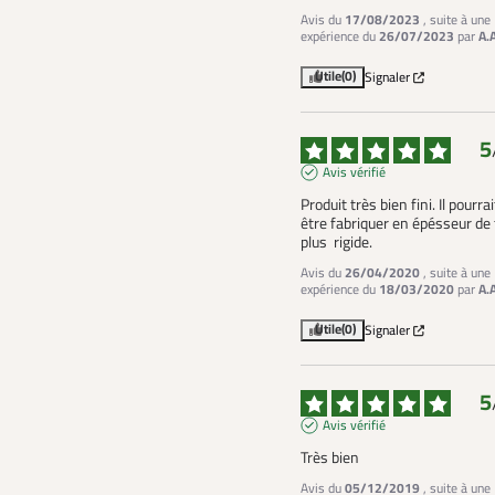
Avis du
17/08/2023
, suite à une
expérience du
26/07/2023
par
A.
Utile
(0)
Signaler
5
Avis vérifié
Produit très bien fini. Il pourrait 
être fabriquer en épésseur de t
plus  rigide.
Avis du
26/04/2020
, suite à une
expérience du
18/03/2020
par
A.
Utile
(0)
Signaler
5
Avis vérifié
Très bien
Avis du
05/12/2019
, suite à une