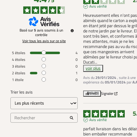
2
/
5
Avis vérifié
Heureusement elles n'ont pas 
abimés quand le carton a explo
en étant jeté par dessus le gril
Basé sur
5
avis soumis à un
de notre jardin par le livreur. El
contrôle
sont très bien, et conformes à
Voir tous les avis sur ce site
mes attentes, mais je ne les 
recommande pas au vu du risq
que ces mangeoires arrivent 
5
étoiles
4
abîmées par le livreur choisi pa
4
étoiles
0
Ducati
...
3
étoiles
0
voir plus
2
étoiles
1
Avis du
29/01/2024
, suite à une
1
étoile
0
expérience du
05/01/2024
par
A.
Trier les avis
Utile
(0)
Signaler
5
Avis vérifié
parfait livraison dans les délai
bien emballer recommande