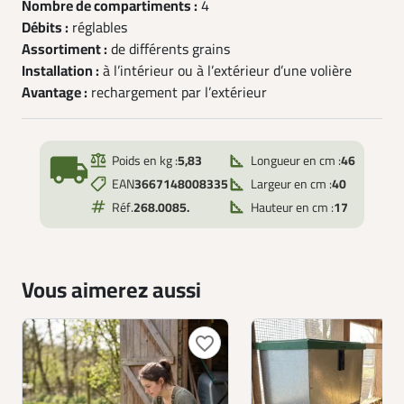
Nombre de compartiments :
4
Débits :
réglables
Assortiment :
de différents grains
Installation :
à l’intérieur ou à l’extérieur d’une volière
Avantage :
rechargement par l’extérieur
local_shipping
Poids en kg :
5,83
Longueur en cm :
46
EAN
3667148008335
Largeur en cm :
40
Réf.
268.0085.
Hauteur en cm :
17
Vous aimerez aussi
favorite_border