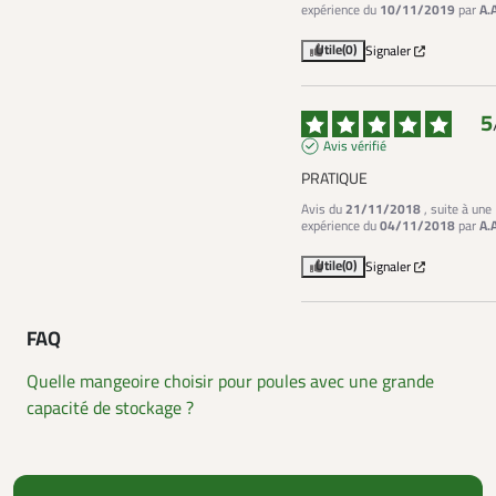
expérience du
10/11/2019
par
A.
Utile
(0)
Signaler
5
Avis vérifié
PRATIQUE
Avis du
21/11/2018
, suite à une
expérience du
04/11/2018
par
A.
Utile
(0)
Signaler
FAQ
Quelle mangeoire choisir pour poules avec une grande
capacité de stockage ?