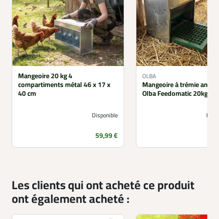
Mangeoire 20 kg 4
OLBA
compartiments métal 46 x 17 x
Mangeoire à trémie anti n
40 cm
Olba Feedomatic 20kg
Disponible
Non 
Prix
59,99 €
Les clients qui ont acheté ce produit
ont également acheté :