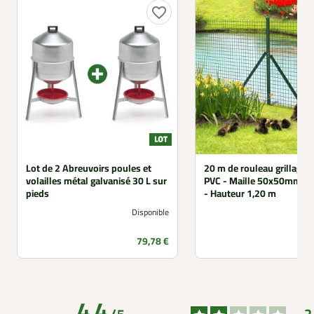
favorite_border
Lot de 2 Abreuvoirs poules et
20 m de rouleau grillage 
volailles métal galvanisé 30 L sur
PVC - Maille 50x50mm - 
pieds
- Hauteur 1,20 m
Disponible
Prix
P
79,78 €
4.4