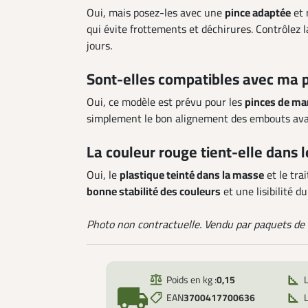
Oui, mais posez-les avec une
pince adaptée
et 
qui évite frottements et déchirures. Contrôlez l
jours.
Sont-elles compatibles avec ma p
Oui, ce modèle est prévu pour les
pinces de ma
simplement le bon alignement des embouts avan
La couleur rouge tient-elle dans 
Oui, le
plastique teinté dans la masse
et le tra
bonne stabilité des couleurs
et une lisibilité du
Photo non contractuelle. Vendu par paquets de 
Poids en kg :
0,15
local_shipping
EAN
3700417700636
L