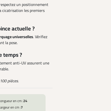
respectez un positionnement
a cicatrisation les premiers
ince actuelle ?
rquage universelles
. Vérifiez
t la pose.
le temps ?
itement anti-UV assurent une
rable.
100 pièces.
Longueur en cm :
24
argeur en cm :
7