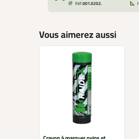
Réf.
001.0202.
Vous aimerez aussi
Crayon à marquer ovins et