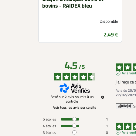
bovins - RAIDEX bleu
Disponible
Prix
2,49 €
4.5
/
5
Avis véri
j'ai reçu c
Avis du
20/0
27/02/202
Basé sur
2
avis soumis à un
contrôle
Utile
(0)
S
Voir tous les avis sur ce site
5
étoiles
1
4
étoiles
1
Avis véri
3
étoiles
0