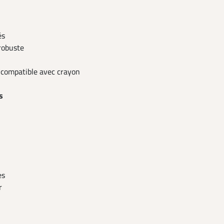
és
 robuste
e compatible avec crayon
s
es
r