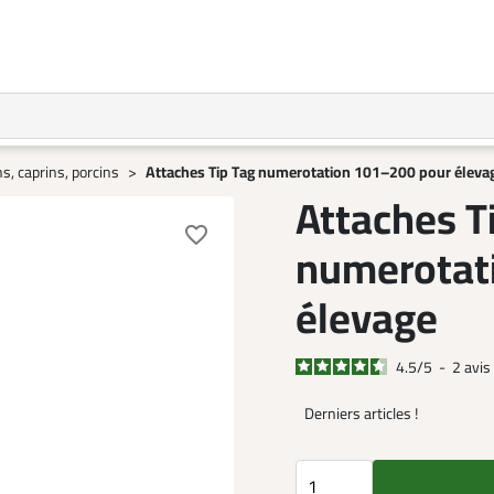
s, caprins, porcins
Attaches Tip Tag numerotation 101–200 pour éleva
Attaches T
favorite_border
numerotat
élevage
4.5
/
5
-
2
avis
Derniers articles !