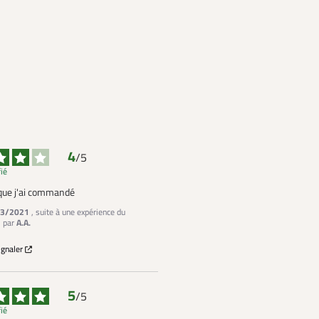
4
/
5
fié
e que j'ai commandé
3/2021
, suite à une expérience du
1
par
A.A.
ignaler
5
/
5
fié