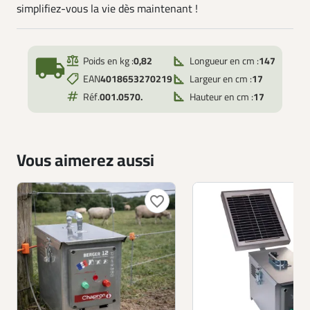
simplifiez-vous la vie dès maintenant !
local_shipping
Poids en kg :
0,82
Longueur en cm :
147
EAN
4018653270219
Largeur en cm :
17
Réf.
001.0570.
Hauteur en cm :
17
Vous aimerez aussi
favorite_border