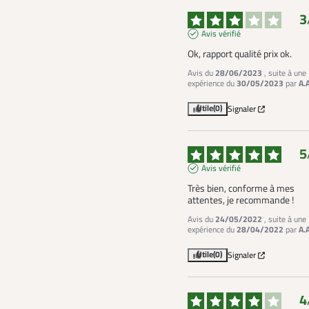
3
Avis vérifié
Ok, rapport qualité prix ok.
Avis du
28/06/2023
, suite à une
expérience du
30/05/2023
par
A.
Utile
(0)
Signaler
5
Avis vérifié
Très bien, conforme à mes 
attentes, je recommande !
Avis du
24/05/2022
, suite à une
expérience du
28/04/2022
par
A.
Utile
(0)
Signaler
4