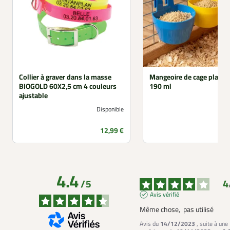
Collier à graver dans la masse
Mangeoire de cage plasti
BIOGOLD 60X2,5 cm 4 couleurs
190 ml
ajustable
Disponible
Prix
12,99 €
4.4
4
/
5
Avis vérifié
Même chose,  pas utilisé
Avis du
14/12/2023
, suite à une