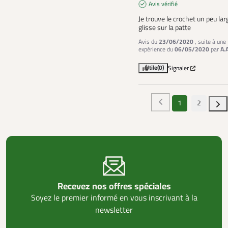
Avis vérifié
Je trouve le crochet un peu large
glisse sur la patte
Avis du
23/06/2020
, suite à une
expérience du
06/05/2020
par
A.
Utile
(0)
Signaler
1
2
Recevez nos offres spéciales
Soyez le premier informé en vous inscrivant à la
newsletter