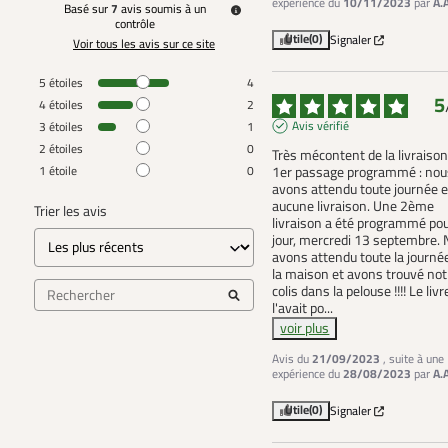
expérience du
10/11/2023
par
A.
Basé sur
7
avis soumis à un
contrôle
Utile
(0)
Signaler
Voir tous les avis sur ce site
5
étoiles
4
5
4
étoiles
2
Avis vérifié
3
étoiles
1
2
étoiles
0
Très mécontent de la livraison.
1
étoile
0
1er passage programmé : nou
avons attendu toute journée et
aucune livraison. Une 2ème 
Trier les avis
livraison a été programmé pour
jour, mercredi 13 septembre. 
avons attendu toute la journée
la maison et avons trouvé notr
colis dans la pelouse !!!! Le livr
l'avait po
...
voir plus
Avis du
21/09/2023
, suite à une
expérience du
28/08/2023
par
A.
Utile
(0)
Signaler