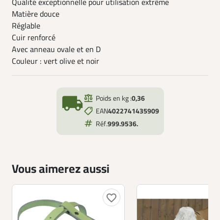
Qualité exceptionnelle pour utilisation extrême
Matière douce
Réglable
Cuir renforcé
Avec anneau ovale et en D
Couleur : vert olive et noir
local_shipping
Poids en kg :
0,36
EAN
4022741435909
Réf.
999.9536.
Vous aimerez aussi
favorite_border