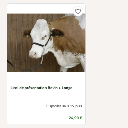
favorite_border
Licol de présentation Bovin + Longe
Disponible sous 15 jours
Prix
24,99 €