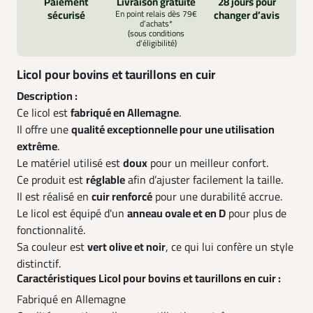
Paiement
Livraison gratuite
28 jours pour
sécurisé
En point relais dès 79€
changer d’avis
d’achats*
(sous conditions
d'éligibilité)
Licol pour bovins et taurillons en cuir
Description :
Ce licol est
fabriqué en Allemagne
.
Il offre une
qualité exceptionnelle pour une utilisation
extrême
.
Le matériel utilisé est
doux
pour un meilleur confort.
Ce produit est
réglable
afin d’ajuster facilement la taille.
Il est réalisé en
cuir renforcé
pour une durabilité accrue.
Le licol est équipé d'un
anneau ovale et en D
pour plus de
fonctionnalité.
Sa couleur est
vert olive et noir
, ce qui lui confère un style
distinctif.
Caractéristiques Licol pour bovins et taurillons en cuir :
Fabriqué en Allemagne