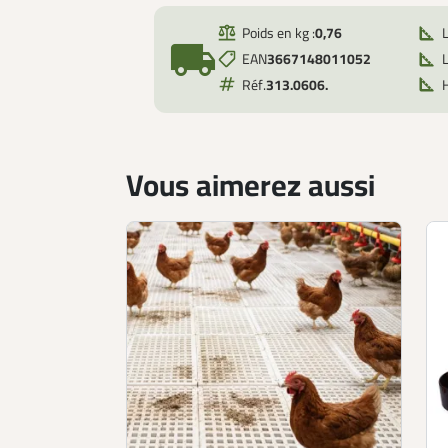
Poids en kg :
0,76
local_shipping
EAN
3667148011052
L
Réf.
313.0606.
Vous aimerez aussi