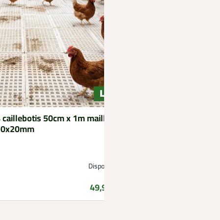
 caillebotis 50cm x 1m maille
20x20mm
Disponible
Prix
49,99 €