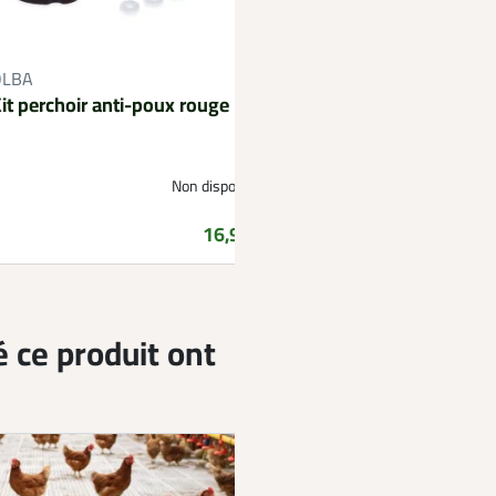
OLBA
it perchoir anti-poux rouge
Non disponible
Prix
16,99 €
é ce produit ont