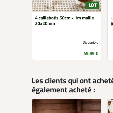
4 caillebotis 50cm x 1m maille
20x20mm
K
Disponible
Prix
49,99 €
Les clients qui ont achet
également acheté :