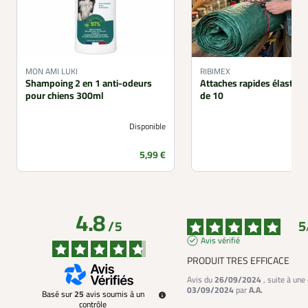
MON AMI LUKI
RIBIMEX
Shampoing 2 en 1 anti-odeurs
Attaches rapides élastiqu
pour chiens 300ml
de 10
Disponible
Prix
5,99 €
4.8
5
/
5
Avis vérifié
PRODUIT TRES EFFICACE
Avis du
26/09/2024
, suite à une
03/09/2024
par
A.A.
Basé sur
25
avis soumis à un
contrôle