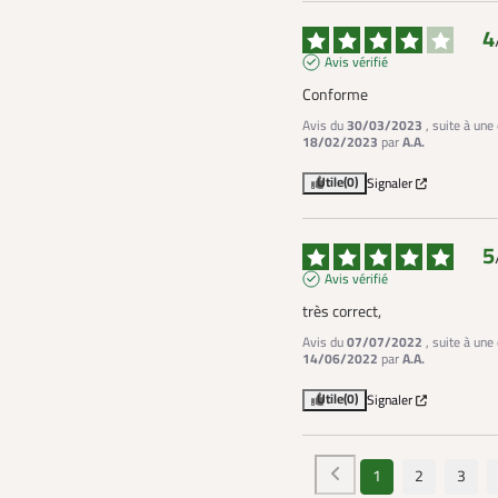
4
Avis vérifié
Conforme
Avis du
30/03/2023
, suite à une
18/02/2023
par
A.A.
Utile
(0)
Signaler
5
Avis vérifié
très correct,
Avis du
07/07/2022
, suite à une
14/06/2022
par
A.A.
Utile
(0)
Signaler
1
2
3