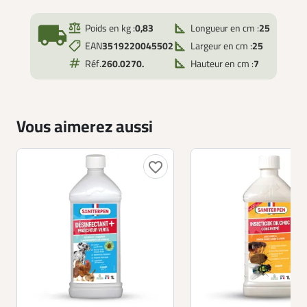
local_shipping
Poids en kg :
0,83
Longueur en cm :
25
EAN
3519220045502
Largeur en cm :
25
Réf.
260.0270.
Hauteur en cm :
7
Vous aimerez aussi
favorite_border