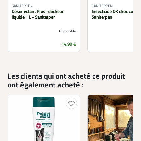
SANITERPEN
SANITERPEN
Désinfectant Plus fraîcheur
Insecticide DK choc conce
liquide 1 L - Saniterpen
Saniterpen
Disponible
Prix
14,99 €
Les clients qui ont acheté ce produit
ont également acheté :
favorite_border