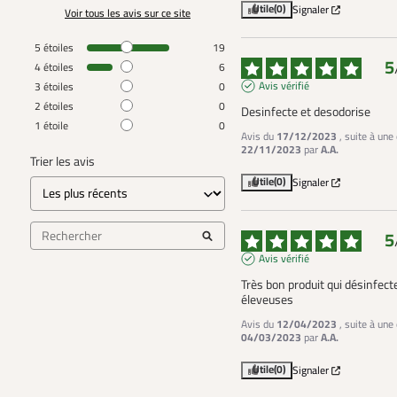
Utile
(0)
Signaler
Voir tous les avis sur ce site
5
étoiles
19
5
4
étoiles
6
Avis vérifié
3
étoiles
0
2
étoiles
0
Desinfecte et desodorise
1
étoile
0
Avis du
17/12/2023
, suite à une
22/11/2023
par
A.A.
Trier les avis
Utile
(0)
Signaler
5
Avis vérifié
Très bon produit qui désinfec
éleveuses
Avis du
12/04/2023
, suite à une
04/03/2023
par
A.A.
Utile
(0)
Signaler