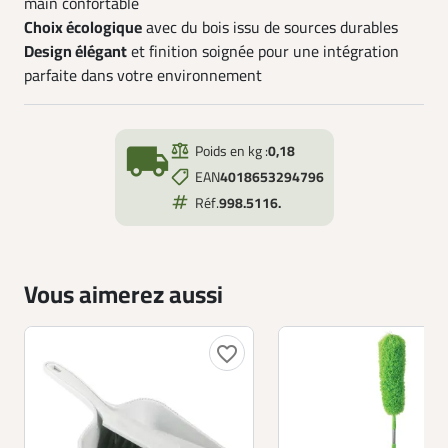
main confortable
Choix écologique
avec du bois issu de sources durables
Design élégant
et finition soignée pour une intégration
parfaite dans votre environnement
local_shipping
Poids en kg :
0,18
EAN
4018653294796
Réf.
998.5116.
Vous aimerez aussi
favorite_border