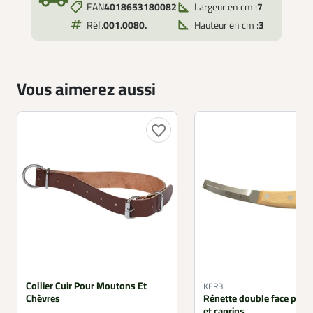
EAN
4018653180082
Largeur en cm :
7
Réf.
001.0080.
Hauteur en cm :
3
Vous aimerez aussi
favorite_border
Collier Cuir Pour Moutons Et
KERBL
Chèvres
Rénette double face pour
et caprins