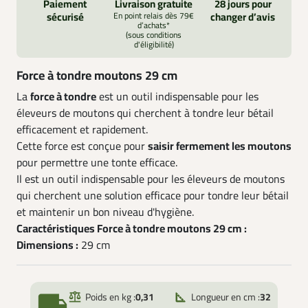
Paiement
Livraison gratuite
28 jours pour
sécurisé
En point relais dès 79€
changer d’avis
d’achats*
(sous conditions
d'éligibilité)
Force à tondre moutons 29 cm
La
force à tondre
est un outil indispensable pour les
éleveurs de moutons qui cherchent à tondre leur bétail
efficacement et rapidement.
Cette force est conçue pour
saisir fermement les moutons
pour permettre une tonte efficace.
Il est un outil indispensable pour les éleveurs de moutons
qui cherchent une solution efficace pour tondre leur bétail
et maintenir un bon niveau d'hygiène.
Caractéristiques Force à tondre moutons 29 cm :
Dimensions :
29 cm
local_shipping
Poids en kg :
0,31
Longueur en cm :
32