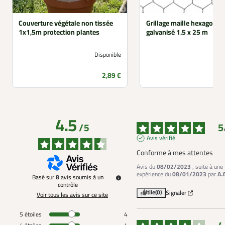
Couverture végétale non tissée
Grillage maille hexagona
1x1,5m protection plantes
galvanisé 1.5 x 25 m
Disponible
Prix
2,89 €
4.5
5
/
5
Avis vérifié
Conforme à mes attentes
Avis du
08/02/2023
, suite à une
expérience du
08/01/2023
par
A.
Basé sur
8
avis soumis à un
contrôle
Utile
(0)
Signaler
Voir tous les avis sur ce site
5
étoiles
4