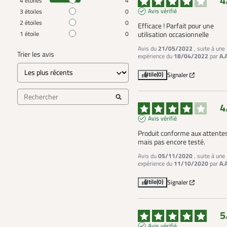
4
4
étoiles
4
Avis vérifié
3
étoiles
0
2
étoiles
0
Efficace ! Parfait pour une 
1
étoile
0
utilisation occasionnelle
Avis du
21/05/2022
, suite à une
Trier les avis
expérience du
18/04/2022
par
A.
Utile
(0)
Signaler
4
Avis vérifié
Produit conforme aux attentes
mais pas encore testé.
Avis du
05/11/2020
, suite à une
expérience du
11/10/2020
par
A.
Utile
(0)
Signaler
5
Avis vérifié