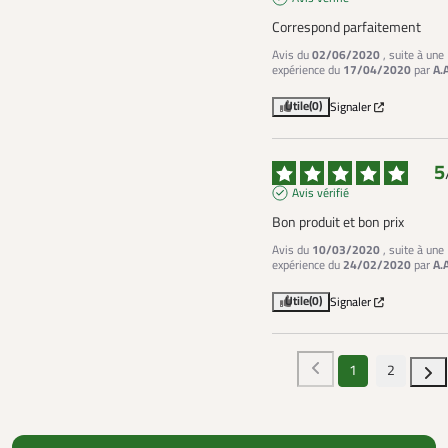
Correspond parfaitement
Avis du
02/06/2020
, suite à une
expérience du
17/04/2020
par
A.
Utile
(0)
Signaler
5
Avis vérifié
Bon produit et bon prix
Avis du
10/03/2020
, suite à une
expérience du
24/02/2020
par
A.
Utile
(0)
Signaler
1
2