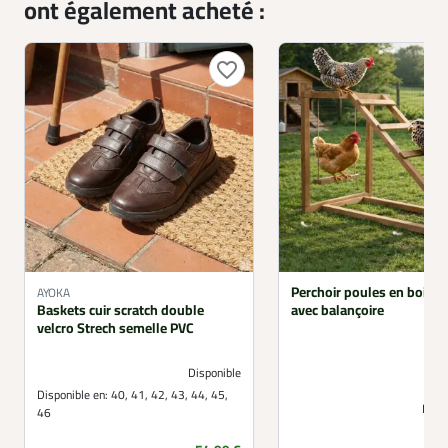
ont également acheté :
favorite_border
Perchoir poules en bois 1
AYOKA
Baskets cuir scratch double
avec balançoire
velcro Strech semelle PVC
Disponible
Disponible en:
40, 41, 42, 43, 44, 45,
Non 
46