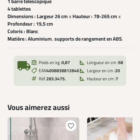
1 barre télescopique
4 tablettes
Dimensions :
Largeur 26 cm
x
Hauteur :
78-265 cm
x
Profondeur :
19,5 cm
Coloris :
Blanc
Matière :
Aluminium
,
supports de rangement en ABS
.
local_shipping
Poids en kg :
0,87
Longueur en cm :
58
EAN
4008838812846
Largeur en cm :
20
Réf.
283.3475.
Hauteur en cm :
7
Vous aimerez aussi
favorite_border