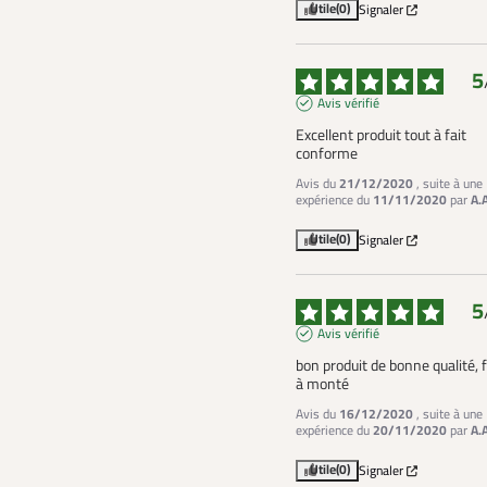
Utile
(0)
Signaler
5
Avis vérifié
Excellent produit tout à fait 
conforme
Avis du
21/12/2020
, suite à une
expérience du
11/11/2020
par
A.
Utile
(0)
Signaler
5
Avis vérifié
bon produit de bonne qualité, fa
à monté
Avis du
16/12/2020
, suite à une
expérience du
20/11/2020
par
A.
Utile
(0)
Signaler