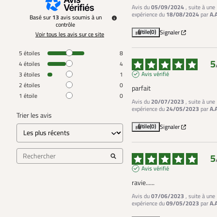
Avis du
05/09/2024
, suite à une
expérience du
18/08/2024
par
A.
Basé sur
13
avis soumis à un
contrôle
Utile
(0)
Signaler
Voir tous les avis sur ce site
5
étoiles
8
5
4
étoiles
4
Avis vérifié
3
étoiles
1
2
étoiles
0
parfait
1
étoile
0
Avis du
20/07/2023
, suite à une
expérience du
24/05/2023
par
A.
Trier les avis
Utile
(0)
Signaler
5
Avis vérifié
ravie......
Avis du
07/06/2023
, suite à une
expérience du
09/05/2023
par
A.