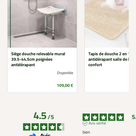
Siège douche relevable mural
Tapis de douche 2 en 1
39.5-44.5cm poignées
antidérapant salle de bai
antidérapant
confort
Disponible
Prix
109,00 €
4.5
5
/
5
Avis vérifié
bien