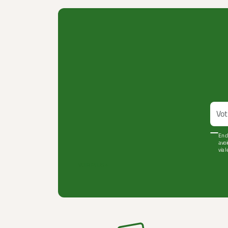
En c
avoi
via 
VOIR PLUS +