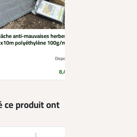
âche anti-mauvaises herbes
x10m polyéthylène 100g/m²
Disponible
Prix
8,49 €
é ce produit ont