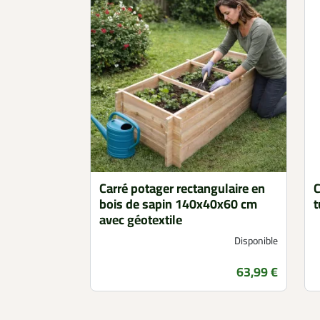
Carré potager rectangulaire en
C
bois de sapin 140x40x60 cm
t
avec géotextile
Disponible
Prix
63,99 €