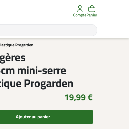
Compte
Panier
plastique Progarden
agères
cm mini-serre
stique Progarden
19,99 €
Ajouter au panier