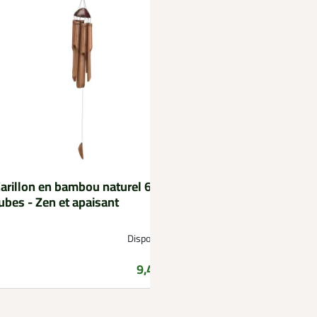
arillon en bambou naturel 6
Serre de jardin 12 m²
ubes - Zen et apaisant
jardinage extérieur
Disponible
Prix
9,49 €