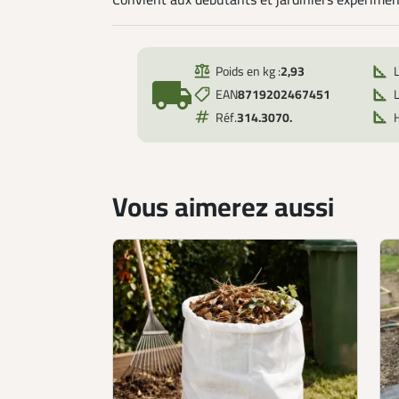
Convient aux débutants et jardiniers expérime
Poids en kg :
2,93
local_shipping
EAN
8719202467451
L
Réf.
314.3070.
Vous aimerez aussi