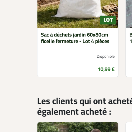
Sac à déchets jardin 60x80cm
B
ficelle fermeture - Lot 4 pièces
1
Disponible
Prix
10,99 €
Les clients qui ont achet
également acheté :