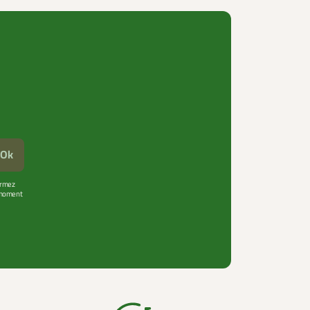
Ok
firmez
t moment