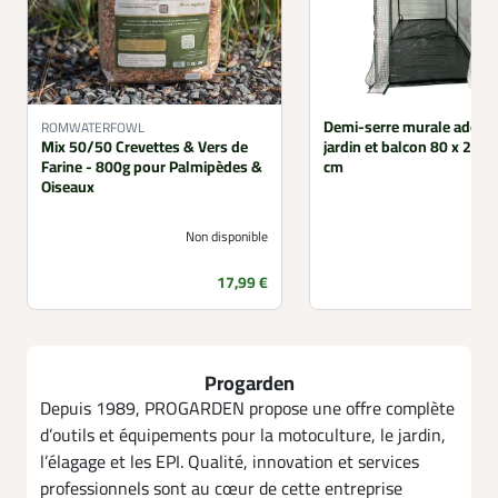
Demi-serre murale adoss
ROMWATERFOWL
Mix 50/50 Crevettes & Vers de
jardin et balcon 80 x 200 
Farine - 800g pour Palmipèdes &
cm
Oiseaux
Non disponible
Prix
17,99 €
Progarden
Depuis 1989, PROGARDEN propose une offre complète
d’outils et équipements pour la motoculture, le jardin,
l’élagage et les EPI. Qualité, innovation et services
professionnels sont au cœur de cette entreprise