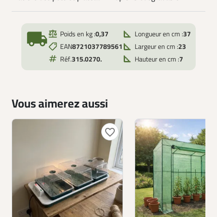
local_shipping
Poids en kg :
0,37
Longueur en cm :
37
EAN
8721037789561
Largeur en cm :
23
Réf.
315.0270.
Hauteur en cm :
7
Vous aimerez aussi
favorite_border