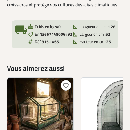
croissance et protège vos cultures des aléas climatiques.
local_shipping
Poids en kg :
40
Longueur en cm :
128
EAN
3667148006492
Largeur en cm :
62
Réf.
315.1465.
Hauteur en cm :
26
Vous aimerez aussi
favorite_border