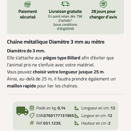
Paiement
Livraison gratuite
28 jours pour
sécurisé
En point relais dès 79€
changer d’avis
d’achats*
(sous conditions
d'éligibilité)
Chaîne métallique Diamètre 3 mm au mètre
Diamètre de 3 mm.
Elle s'attache aux
pièges type Billard
afin d'éviter que
l'animal pris ne s'enfuie avec votre matériel.
Vous pouvez
choisir votre longueur
jusque
25 m
.
Ainsi, au-delà de 25 m, il faudra prendre également un
maillon rapide
pour lier les chaînes.
local_shipping
Poids en kg :
0,14
Longueur en cm :
12
EAN
3760177131965
Largeur en cm :
12
Réf.
031.1235.
Hauteur en cm :
2