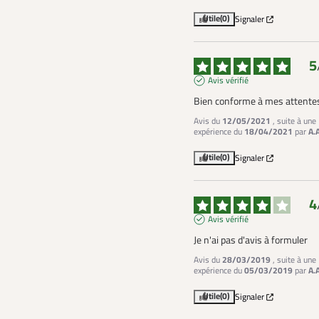
Utile
(0)
Signaler
5
Avis vérifié
Bien conforme à mes attente
Avis du
12/05/2021
, suite à une
expérience du
18/04/2021
par
A.
Utile
(0)
Signaler
4
Avis vérifié
Je n'ai pas d'avis à formuler
Avis du
28/03/2019
, suite à une
expérience du
05/03/2019
par
A.
Utile
(0)
Signaler