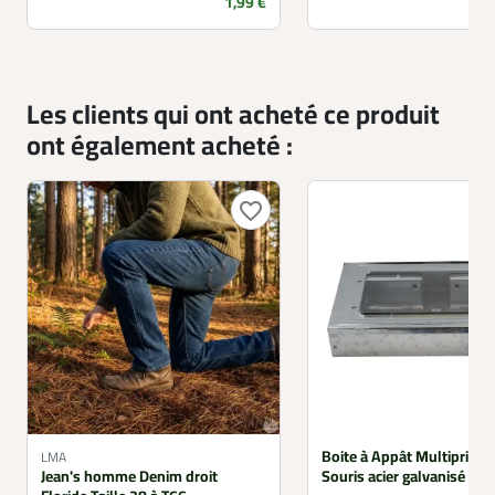
Prix
1,99 €
Les clients qui ont acheté ce produit
ont également acheté :
favorite_border
Boite à Appât Multiprise 
LMA
Jean's homme Denim droit
Souris acier galvanisé