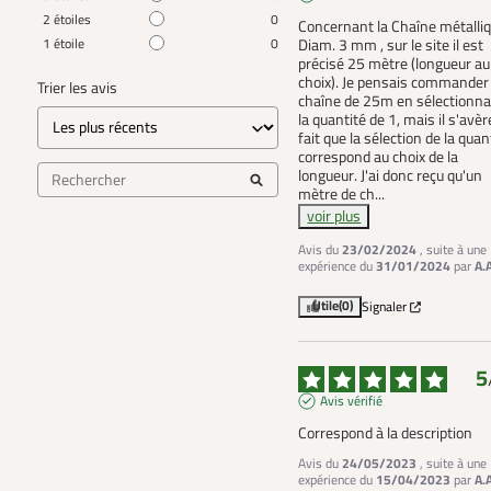
2
étoiles
0
Concernant la Chaîne métalliq
1
étoile
0
Diam. 3 mm , sur le site il est 
précisé 25 mètre (longueur au 
choix). Je pensais commander 
Trier les avis
chaîne de 25m en sélectionna
la quantité de 1, mais il s'avèr
fait que la sélection de la quant
correspond au choix de la 
longueur. J'ai donc reçu qu'un 
mètre de ch
...
voir plus
Avis du
23/02/2024
, suite à une
expérience du
31/01/2024
par
A.
Utile
(0)
Signaler
5
Avis vérifié
Correspond à la description
Avis du
24/05/2023
, suite à une
expérience du
15/04/2023
par
A.