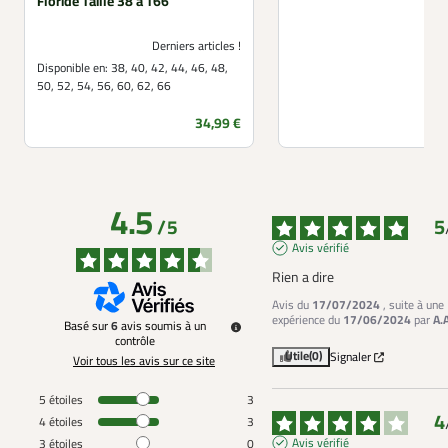
Floride Taille 38 à T66
Derniers articles !
Disponible en:
38, 40, 42, 44, 46, 48,
50, 52, 54, 56, 60, 62, 66
Prix
34,99 €
4.5
5
/
5
Avis vérifié
Rien a dire
Avis du
17/07/2024
, suite à une
expérience du
17/06/2024
par
A.
Basé sur
6
avis soumis à un
contrôle
Utile
(0)
Signaler
Voir tous les avis sur ce site
5
étoiles
3
4
4
étoiles
3
Avis vérifié
3
étoiles
0