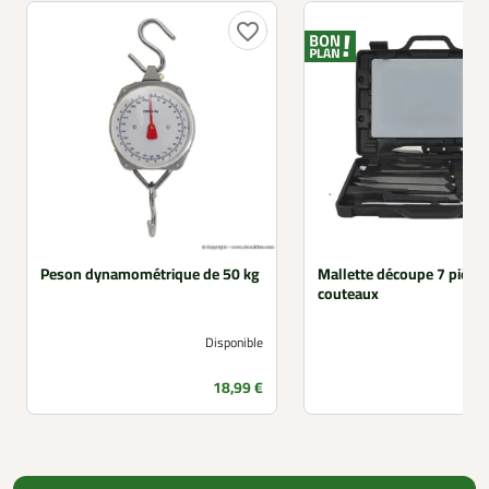
favorite_border
Peson dynamométrique de 50 kg
Mallette découpe 7 pièce
couteaux
Disponible
Prix
18,99 €