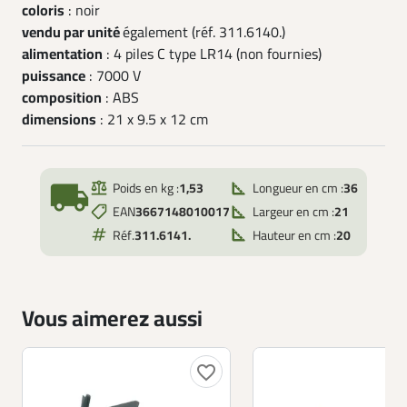
coloris
: noir
vendu par unité
également (réf. 311.6140.)
alimentation
: 4 piles C type LR14 (non fournies)
puissance
: 7000 V
composition
: ABS
dimensions
: 21 x 9.5 x 12 cm
local_shipping
Poids en kg :
1,53
Longueur en cm :
36
EAN
3667148010017
Largeur en cm :
21
Réf.
311.6141.
Hauteur en cm :
20
Vous aimerez aussi
favorite_border